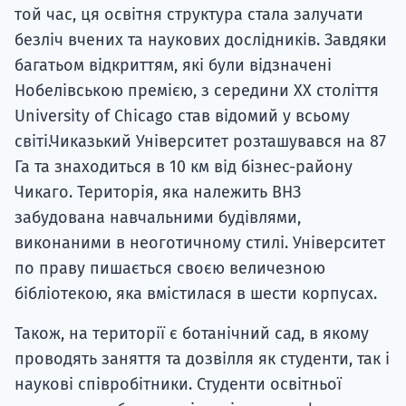
той час, ця освітня структура стала залучати
безліч вчених та наукових дослідників. Завдяки
багатьом відкриттям, які були відзначені
Нобелівською премією, з середини XX століття
University of Chicago став відомий у всьому
світі.Чиказький Університет розташувався на 87
Га та знаходиться в 10 км від бізнес-району
Чикаго. Територія, яка належить ВНЗ
забудована навчальними будівлями,
виконаними в неоготичному стилі. Університет
по праву пишається своєю величезною
бібліотекою, яка вмістилася в шести корпусах.
Також, на території є ботанічний сад, в якому
проводять заняття та дозвілля як студенти, так і
наукові співробітники. Студенти освітньої