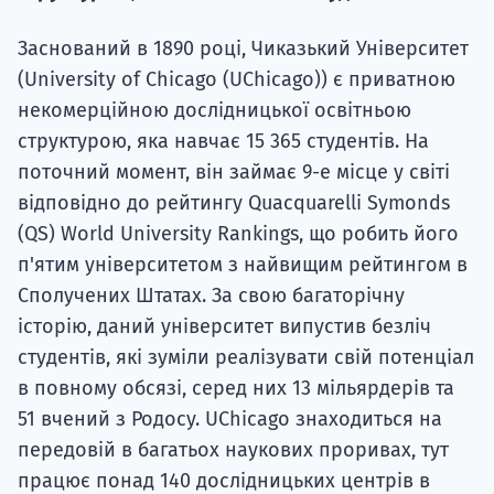
Супро
Заснований в 1890 році, Чиказький Університет
(University of Chicago (UChicago)) є приватною
некомерційною дослідницької освітньою
структурою, яка навчає 15 365 студентів. На
поточний момент, він займає 9-е місце у світі
відповідно до рейтингу Quacquarelli Symonds
(QS) World University Rankings, що робить його
п'ятим університетом з найвищим рейтингом в
Сполучених Штатах. За свою багаторічну
історію, даний університет випустив безліч
студентів, які зуміли реалізувати свій потенціал
в повному обсязі, серед них 13 мільярдерів та
51 вчений з Родосу. UChicago знаходиться на
передовій в багатьох наукових проривах, тут
працює понад 140 дослідницьких центрів в