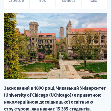
22 сер 2018
15062
Facebook
Twitter
20.09
"Навчання 
НАБІР ВІД
вступ на о
Курс
Заснований в 1890 році, Чиказький Університет
підготовк
(University of Chicago (UChicago)) є приватною
некомерційною дослідницької освітньою
П
структурою, яка навчає 15 365 студентів.