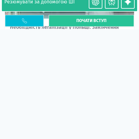
Резюмувати за допомогою ШІ
ПОЧАТИ ВСТУП
Необхідність легалізації у Польщі. Закінчення
PESEL UKR
Стаття
У 2026 році почастішали випадки депортації
українців через проблеми з легальним статусом....
10 кві 2026
5668
центр польської освіти