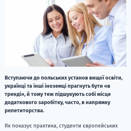
НАБІР ВІД
вступ на о
Курс
Вступаючи до польських установ вищої освіти,
підготовк
українці та інші іноземці прагнуть бути «в
П
тренді», й тому теж підшукують собі місце
додаткового заробітку, часто, в напрямку
Супро
репетиторства.
Як показує практика, студенти європейських