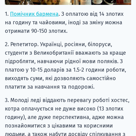
1.
Помічник бармена
. З оплатою від 14 злотих
на годину та чайовими, іноді за зміну можна
отримати 90-150 злотих.
2. Репетитор. Українці, росіяни, білоруси,
студенти з Великобританії вважають за краще
підробляти, навчаючи рідної мови поляків. З
платою у 10-15 доларів за 1.5-2 години роботи,
виходять суми, які дозволяють самостійно
платити за навчання та подорожі.
3. Молоді леді віддають перевагу роботі хостес,
котра оплачується не дуже високо (13 злотих
годину), але дуже перспективна, адже можна
познайомитися з цікавими та корисними
людьми, а також набути досвіду спілкування з