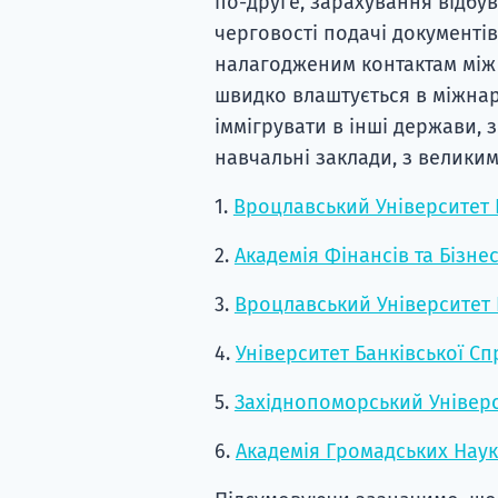
по-друге, зарахування відбув
черговості подачі документів
налагодженим контактам між
швидко влаштується в міжна
іммігрувати в інші держави,
навчальні заклади, з велики
1.
Вроцлавський Університет 
2.
Академія Фінансів та Бізне
3.
Вроцлавський Університет 
4.
Університет Банківської Сп
5.
Західнопоморський Універ
6.
Академія Громадських Наук