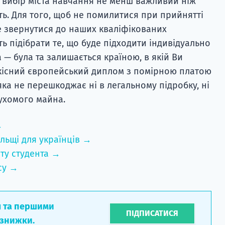
 вибір міста навчання не менш важливий ніж
ть. Для того, щоб не помилитися при прийнятті
е звернутися до наших кваліфікованих
ть підібрати те, що буде підходити індивідуально
 — була та залишається країною, в якій Ви
якісний європейський диплом з помірною платою
ка не перешкоджає ні в легальному підробку, ні
ухомого майна.
→
льщі для українців →
ту студента →
су →
л та першими
ПІДПИСАТИСЯ
 знижки.