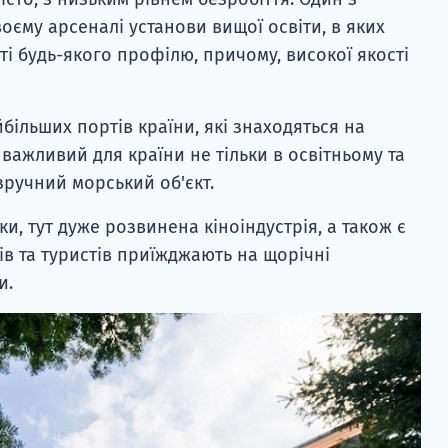
воєму арсеналі установи вищої освіти, в яких
і будь-якого профілю, причому, високої якості
більших портів країни, які знаходяться на
 важливий для країни не тільки в освітньому та
 зручний морський об'єкт.
уки, тут дуже розвинена кіноіндустрія, а також є
тів та туристів приїжджають на щорічні
и.