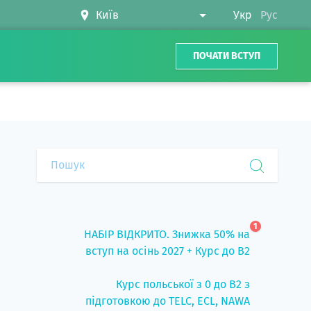
Укр
Рус
ПОЧАТИ ВСТУП
1
НАБІР ВІДКРИТО. Знижка 50% на
вступ на осінь 2027 + Курс до B2
Курс польської з 0 до B2 з
підготовкою до TELC, ECL, NAWA