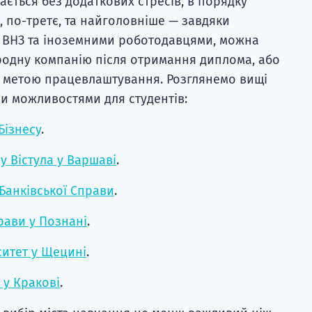
ається без додаткових стресів, в порядку
, по-третє, та найголовніше — завдяки
 ВНЗ та іноземними роботодавцями, можна
родну компанію після отримання диплома, або
 з метою працевлаштування. Розглянемо вищі
ми можливостями для студентів:
Бізнесу
.
су Вістула у Варшаві
.
Банківської Справи
.
рави у Познані
.
ситет у Щецині
.
 у Кракові
.