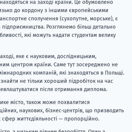
знаходяться на заході країни. Це обумовлено
изько до кордону з іншими європейськими
нспортне сполучення (сухопутне, морське), є
а підприємництва. Розглянемо більш детально
собливості, які можуть надати студентам велику
Заході, яке є науковим, дослідницьким,
ним центром країни. Саме тут зосереджено не
іжнародних компаній, які знаходяться в Польщі.
 знайти не тільки хороший підробіток на час
цевлаштуватися після отримання диплома.
лике місто, також може похвалитися
ційних, наукових, бізнес-центрів, що призводить
х сфер життєдіяльності — пропорційно.
істо, з низьким рівнем безробіття. Один з