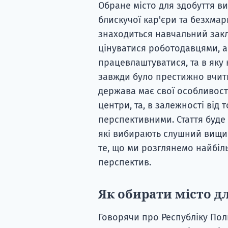
Обране місто для здобуття в
блискучої кар'єри та безхмарн
знаходиться навчальний закл
цінуватися роботодавцями, а
працевлаштуватися, та в яку
завжди було престижно вчитис
держава має свої особливості
центри, та, в залежності від т
перспективними. Стаття буде 
які вибирають слушний вищи
те, що ми розглянемо найбіль
перспектив.
Як обирати місто д
Говорячи про Республіку Пол