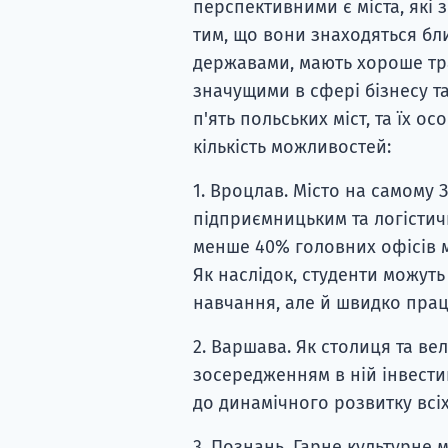
перспективними є міста, які 
тим, що вони знаходяться бл
державами, мають хороше тра
значущими в сфері бізнесу т
п'ять польських міст, та їх о
кількість можливостей:
1. Вроцлав. Місто на самому 
підприємницьким та логістич
менше 40% головних офісів м
Як наслідок, студенти можуть
навчання, але й швидко пра
2. Варшава. Як столиця та ве
зосередженням в ній інвести
до динамічного розвитку всі
3. Познань. Гарне культурне м