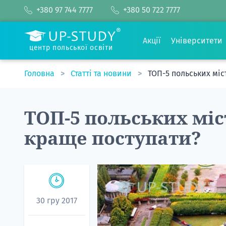
+380 97 744 7777
+380 50 722 7777
Акції
Університети
центр польської освіти
Головна
Статті та новини
ТОП-5 польських міс
ТОП-5 польських міс
краще поступати?
30 гру 2017