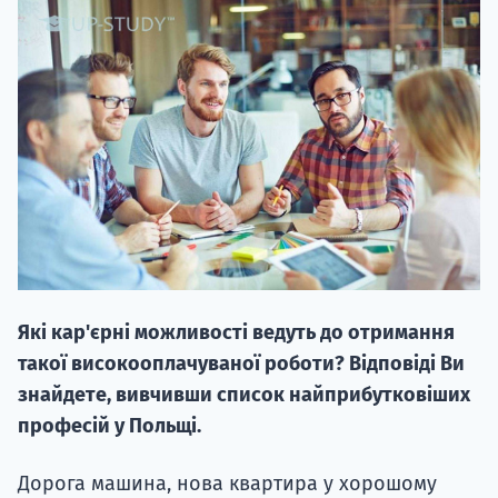
20.09
"Навчання 
НАБІР ВІД
вступ на о
Які кар'єрні можливості ведуть до отримання
Курс
такої високооплачуваної роботи? Відповіді Ви
підготовк
знайдете, вивчивши список найприбутковіших
професій у Польщі.
П
Дорога машина, нова квартира у хорошому
Супро