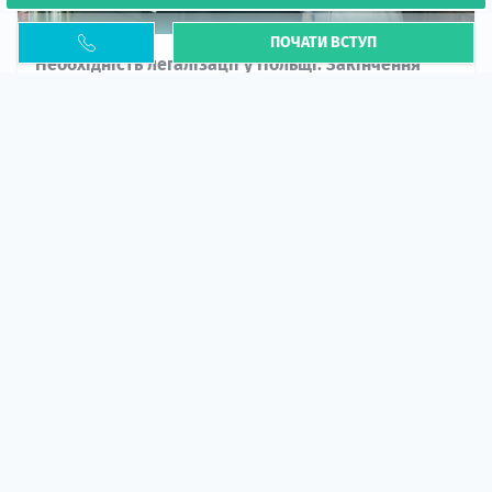
ПОЧАТИ ВСТУП
Необхідність легалізації у Польщі. Закінчення
PESEL UKR
Стаття
У 2026 році почастішали випадки депортації
українців через проблеми з легальним статусом....
10 кві 2026
5673
центр польської освіти