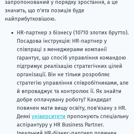
запропонований у порядку зростання, а це
значить, що п'ята позиція буде
найприбутковішою.
HR-партнер з бізнесу (10710 злотих брутто).
Посадова інструкція: HR-партнер у
співпраці з менеджерами компанії
гарантує, що спосіб управління командою
підтримує реалізацію стратегічних цілей
організації. Він не тільки розробляє
стратегію управління співробітниками, але
й впроваджує та контролює її. Як знайти
добре оплачувану роботу? Кандидат
повинен мати вищу освіту, пов'язану з HR.
Деякі
університети
пропонують спеціальну
аспірантуру у HR Business Partner.
Ідеальний HR-бізнес-партнер повинен,