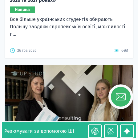
2026 та 2027 роках»
Новина
Все більше українських студентів обирають
Польщу завдяки європейській освіті, можливості
п...
26 тра 2026
6461
Резюмувати за допомогою ШІ