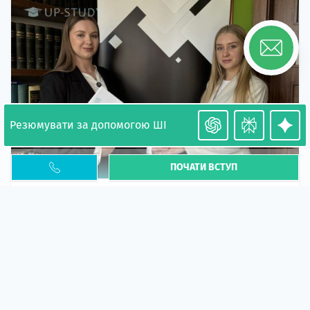
Резюмувати за допомогою ШІ
ПОЧАТИ ВСТУП
Необхідність легалізації у Польщі. Закінчення
PESEL UKR
Стаття
У 2026 році почастішали випадки депортації
українців через проблеми з легальним статусом....