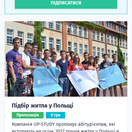
ПІДПИСАТИСЯ
Підбір житла у Польщі
Пропозиція
0 грн
Компанія UP-STUDY пропонує абітурієнтам, які
вступають на осінь 2027 пошук житла у Польщі в