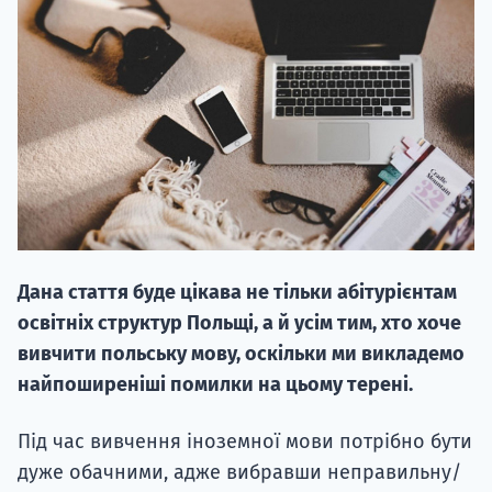
20.09
"Навчання 
НАБІР ВІД
Дана стаття буде цікава не тільки абітурієнтам
вступ на о
освітніх структур Польщі, а й усім тим, хто хоче
Курс
вивчити польську мову, оскільки ми викладемо
підготовк
найпоширеніші помилки на цьому терені.
П
Під час вивчення іноземної мови потрібно бути
дуже обачними, адже вибравши неправильну/
Супро