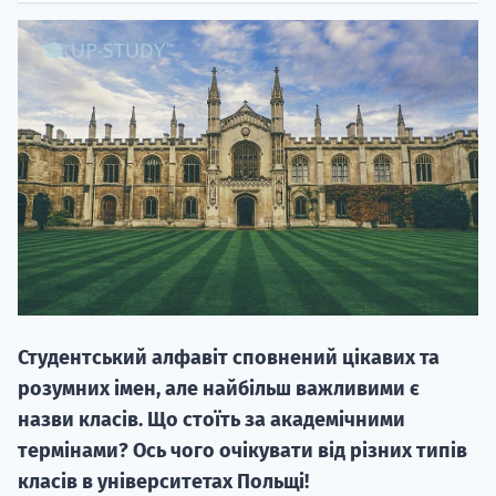
НАБІР ВІД
вступ на о
Курс
підготовк
Студентський алфавіт сповнений цікавих та
П
розумних імен, але найбільш важливими є
назви класів. Що стоїть за академічними
Супро
термінами? Ось чого очікувати від різних типів
класів в університетах Польщі!