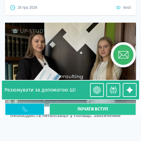
26 тра 2026
6445
Резюмувати за допомогою ШІ
ПОЧАТИ ВСТУП
Необхідність легалізації у Польщі. Закінчення
PESEL UKR
Стаття