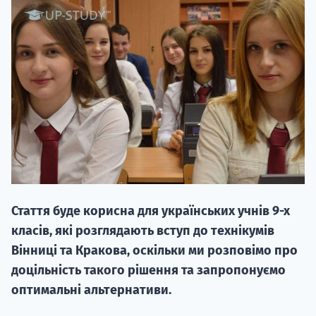
НАБІР ВІД
вступ на о
Курс
підготовк
Стаття буде корисна для українських учнів 9-х
П
класів, які розглядають вступ до технікумів
Вінниці та Кракова, оскільки ми розповімо про
Супро
доцільність такого рішення та запропонуємо
оптимальні альтернативи.