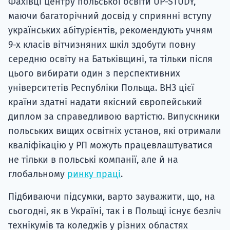
Фахівці центру польської освіти UP-STUDY,
маючи багаторічний досвід у сприянні вступу
українських абітурієнтів, рекомендують учням
9-х класів вітчизняних шкіл здобути повну
середню освіту на Батьківщині, та тільки після
цього вибирати один з перспективних
університетів Республіки Польща. ВНЗ цієї
країни здатні надати якісний європейський
диплом за справедливою вартістю. Випускники
польських вищих освітніх установ, які отримали
кваліфікацію у РП можуть працевлаштуватися
не тільки в польські компанії, але й на
глобальному
ринку праці
.
Підбиваючи підсумки, варто зауважити, що, на
сьогодні, як в Україні, так і в Польщі існує безліч
технікумів та коледжів у різних областях