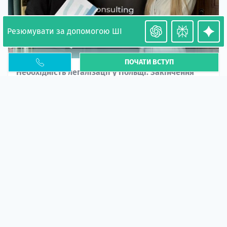
Резюмувати за допомогою ШІ
ПОЧАТИ ВСТУП
Необхідність легалізації у Польщі. Закінчення
PESEL UKR
Стаття
У 2026 році почастішали випадки депортації
українців через проблеми з легальним статусом....
10 кві 2026
5664
центр польської освіти