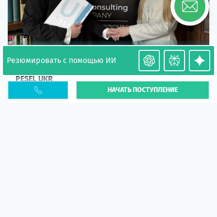
Резюмировать с помощью ИИ
Необходимость легализации в Польше. Окончание
PESEL UKR
НАЧАТЬ ПОСТУПЛЕНИЕ
Статья
В 2026 году участились случаи депортации
украинцев из-за проблем с легальным статусом.
Поэ...
10 апр 2026
5658