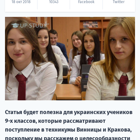
18 окт 2018
10343
Facebook
Twitter
НАБОР О
поступление
Курс
подготов
Статья будет полезна для украинских учеников
9-х классов, которые рассматривают
По
поступление в техникумы Винницы и Кракова,
поскольку мы расскажем о целесообразности