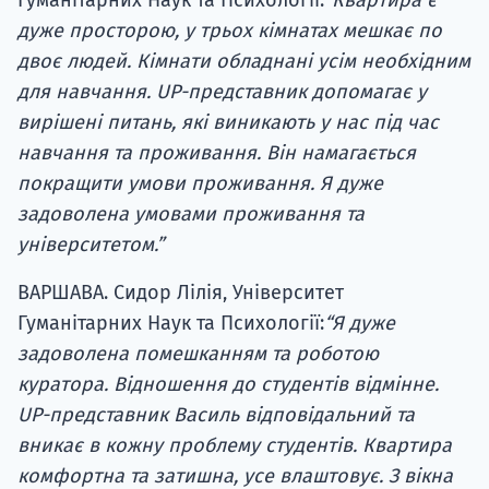
Гуманітарних Наук та Психології:
“Квартира є
дуже просторою, у трьох кімнатах мешкає по
двоє людей. Кімнати обладнані усім необхідним
для навчання. UP-представник допомагає у
вирішені питань, які виникають у нас під час
навчання та проживання. Він намагається
покращити умови проживання. Я дуже
задоволена умовами проживання та
університетом.”
ВАРШАВА. Сидор Лілія, Університет
Гуманітарних Наук та Психології:
“Я дуже
задоволена помешканням та роботою
куратора. Відношення до студентів відмінне.
UP-представник Василь відповідальний та
вникає в кожну проблему студентів. Квартира
комфортна та затишна, усе влаштовує. З вікна