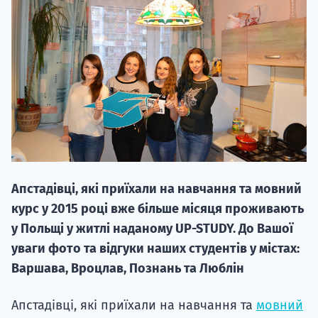
20.09
"Навчання 
НАБІР ВІД
Апстадівці, які приїхали на навчання та мовний
вступ на о
курс у 2015 році вже більше місяця проживають
Курс
у Польщі у житлі наданому UP-STUDY. До Вашої
підготовк
уваги фото та відгуки наших студентів у містах:
Варшава, Вроцлав, Познань та Люблін
П
Апстадівці, які приїхали на навчання та
мовний
Супро