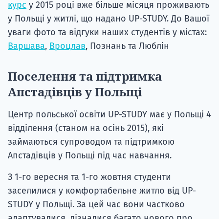
курс
у 2015 році вже більше місяця проживають
у Польщі у житлі, що надано UP-STUDY. До Вашої
уваги фото та відгуки наших студентів у містах:
Варшава
,
Вроцлав
, Познань та Люблін
Поселення та підтримка
Апстадівців у Польщі
Центр польської освіти UP-STUDY має у Польщі 4
відділення (станом на осінь 2015), які
займаються супроводом та підтримкою
Апстадівців у Польщі під час навчання.
З 1-го вересня та 1-го жовтня студенти
заселилися у комфортабельне житло від UP-
STUDY у Польщі. За цей час вони частково
адаптувалися, дізналися багато нового про