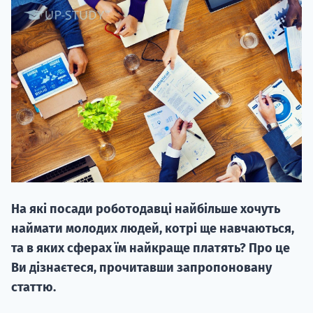
20.09
"Навчання 
НАБІР ВІД
вступ на о
На які посади роботодавці найбільше хочуть
Курс
наймати молодих людей, котрі ще навчаються,
підготовк
та в яких сферах їм найкраще платять? Про це
Ви дізнаєтеся, прочитавши запропоновану
П
статтю.
Супро