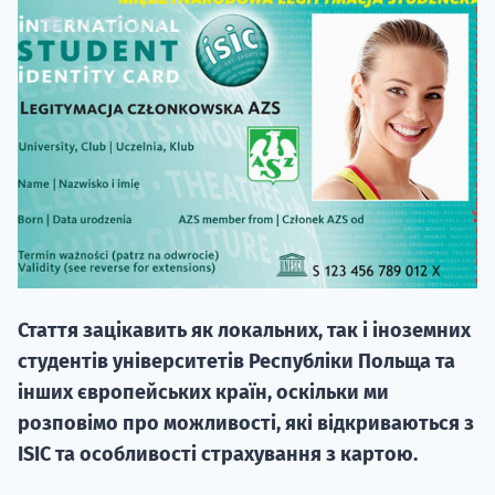
20.09
"Навчання 
НАБІР ВІД
вступ на о
Стаття зацікавить як локальних, так і іноземних
Курс
студентів університетів Республіки Польща та
підготовк
інших європейських країн, оскільки ми
розповімо про можливості, які відкриваються з
П
ISIC та особливості страхування з картою.
Супро