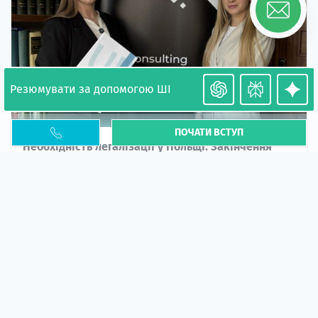
Резюмувати за допомогою ШІ
ПОЧАТИ ВСТУП
Необхідність легалізації у Польщі. Закінчення
PESEL UKR
Стаття
У 2026 році почастішали випадки депортації
українців через проблеми з легальним статусом....
10 кві 2026
5667