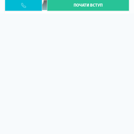
ПОЧАТИ ВСТУП
Необхідність легалізації у Польщі. Закінчення
PESEL UKR
Стаття
У 2026 році почастішали випадки депортації
українців через проблеми з легальним статусом....
10 кві 2026
5669
центр польської освіти