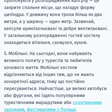
пропонують у розпорядження капсулу — це
закрите спальне місце, що нагадує форму
циліндра. У довжину вона трохи більш як два
метри, а у ширину — один метр. Зазвичай,
капсули шумоізольовані та добре вентильовані.
У загальному розпорядженні гостей хостелу
знаходиться вітальня, санвузол, кухня.
5. Мобільні. На сьогодні, вони набувають
великого попиту у туристів та любителів
кочового життя. Мобільні хостели
відрізняються від інших тим, що не мають
конкретної адреси, тому що постійно
пересуваються. Найчастіше, це великі автобуси
або фургони, які їздять популярними
туристичними маршрутами або
спортивними
заходами
,
фестивалями у Польщі
.