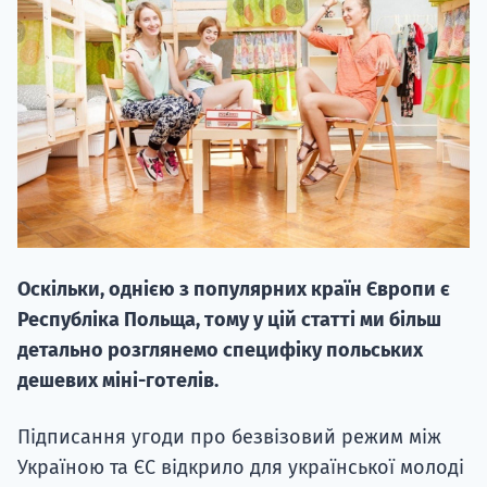
20.09
"Навчання 
НАБІР ВІД
Оскільки, однією з популярних країн Європи є
вступ на о
Республіка Польща, тому у цій статті ми більш
Курс
детально розглянемо специфіку польських
підготовк
дешевих міні-готелів.
П
Підписання угоди про безвізовий режим між
Україною та ЄС відкрило для української молоді
Супро