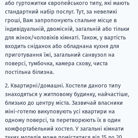
або гуртожитки європейського типу, які мають
стандартний набір послуг. Тут, за невеликі
гроші, Вам запропонують спальне місце в
індивідуальній, двомісній, загальній або тільки
для жінок/чоловіків кімнаті. Також, у вартість
входить сніданок або обладнана кухня для
приготування їжі, загальний санвузол на
поверсі, тумбочка, камера схову, чиста
постільна білизна.
2. Квартирні/домашні. Хостели даного типу
знаходяться у житловому будинку, найчастіше,
близько до центру міста. Зазвичай власники
міні-готелю викуповують усі квартири на
одному поверсі, та перетворюють їх в один
комфортабельний хостел. У загальні кімнати
таких мотелів може поміститися від 15 до 20