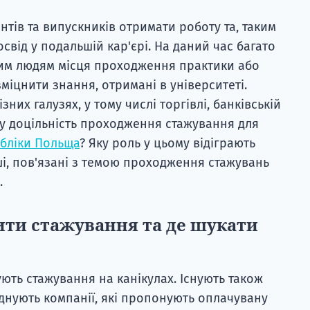
нтів та випускників отримати роботу та, таким
від у подальшій кар'єрі. На даний час багато
им людям місця проходження практики або
міцнити знання, отримані в університеті.
них галузях, у тому числі торгівлі, банківській
ому доцільність проходження стажування для
убліки Польща
? Яку роль у цьому відіграють
нші, пов'язані з темою проходження стажувань
.
ити стажування та де шукати
ють стажування на канікулах. Існують також
днують компанії, які пропонують оплачувану