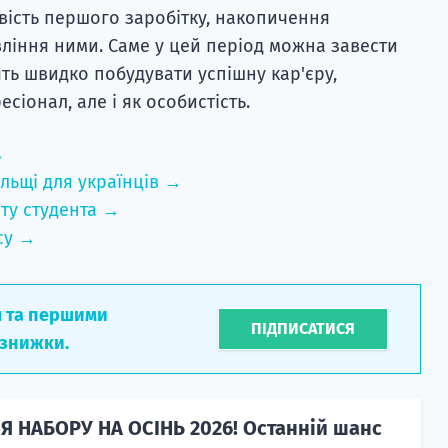
ивість першого заробітку, накопичення
ління ними. Саме у цей період можна завести
ять швидко побудувати успішну кар'єру,
сіонал, але і як особистість.
→
льщі для українців →
ту студента →
су →
л та першими
ПІДПИСАТИСЯ
 знижки.
Я НАБОРУ НА ОСІНЬ 2026! Останній шанс