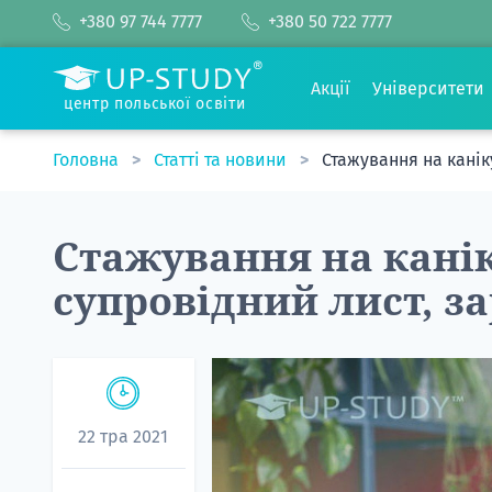
+380 97 744 7777
+380 50 722 7777
Акції
Університети
центр польської освіти
Головна
Статті та новини
Стажування на канік
Стажування на канік
супровідний лист, з
22 тра 2021