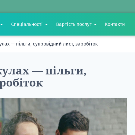
Спеціальності
Вартість послуг
Контакти
улах — пільги, супровідний лист, заробіток
улах — пільги,
аробіток