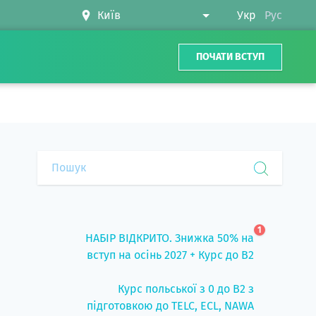
Укр
Рус
ПОЧАТИ ВСТУП
1
НАБІР ВІДКРИТО. Знижка 50% на
вступ на осінь 2027 + Курс до B2
Курс польської з 0 до B2 з
підготовкою до TELC, ECL, NAWA