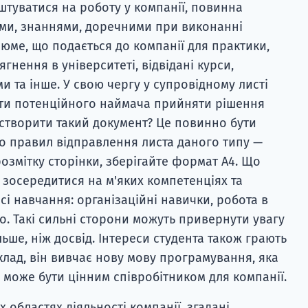
штуватися на роботу у компанії, повинна
ми, знаннями, доречними при виконанні
зюме, що подається до компанії для практики,
гнення в університеті, відвідані курси,
ми та інше. У свою чергу у супровідному листі
ти потенційного наймача прийняти рішення
 створити такий документ? Це повинно бути
о правил відправлення листа даного типу —
озмітку сторінки, зберігайте формат А4. Що
 зосередитися на м'яких компетенціях та
і навчання: організаційні навички, робота в
ро. Такі сильні сторони можуть привернути увагу
ше, ніж досвід. Інтереси студента також грають
лад, він вивчає нову мову програмування, яка
н може бути цінним співробітником для компанії.
 областях діяльності компанії, згадані