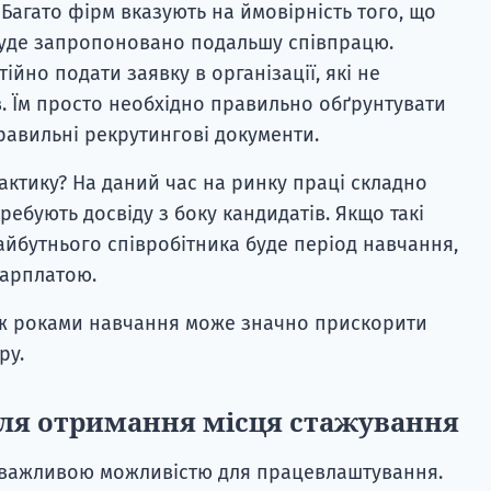
. Багато фірм вказують на ймовірність того, що
уде запропоновано подальшу співпрацю.
ійно подати заявку в організації, які не
в. Їм просто необхідно правильно обґрунтувати
авильні рекрутингові документи.
актику? На даний час на ринку праці складно
ребують досвіду з боку кандидатів. Якщо такі
айбутнього співробітника буде період навчання,
зарплатою.
між роками навчання може значно прискорити
ру.
для отримання місця стажування
є важливою можливістю для працевлаштування.