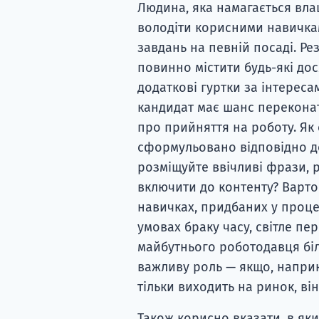
Людина, яка намагається вла
володіти корисними навичка
завдань на певній посаді. Ре
повинно містити будь-які дося
додаткові гуртки за інтереса
кандидат має шанс перекона
про прийняття на роботу. Як
сформульовано відповідно д
розміщуйте ввічливі фрази, р
включити до контенту? Варто
навичках, придбаних у процес
умовах браку часу, світле пе
майбутнього роботодавця біль
важливу роль — якщо, наприк
тільки виходить на ринок, ві
Також корисно вказати, в яких