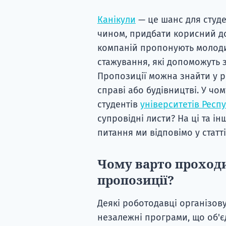
Канікули
— це шанс для студе
чином, придбати корисний дос
компаній пропонують молод
стажування, які допоможуть з
Пропозиції можна знайти у різ
справі або будівництві. У ч
студентів
університетів Респ
супровідні листи? На ці та і
питання ми відповімо у статті
Чому варто проход
пропозиції?
Деякі роботодавці організову
незалежні програми, що об'є