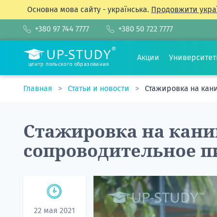
Основна мова сайту - українська.
Продовжити укра
+380 97 744 7777
+380 50 722 7777
Акции
Университе
центр польского образования
Главная
Статьи и новости
Стажировка на кани
Стажировка на кани
сопроводительное п
22 мая 2021