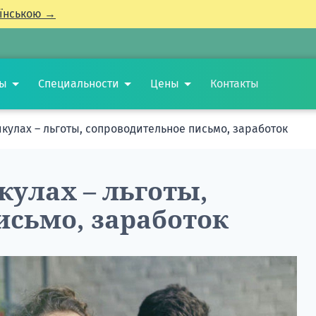
їнською →
ты
Специальности
Цены
Контакты
кулах – льготы, сопроводительное письмо, заработок
кулах – льготы,
исьмо, заработок