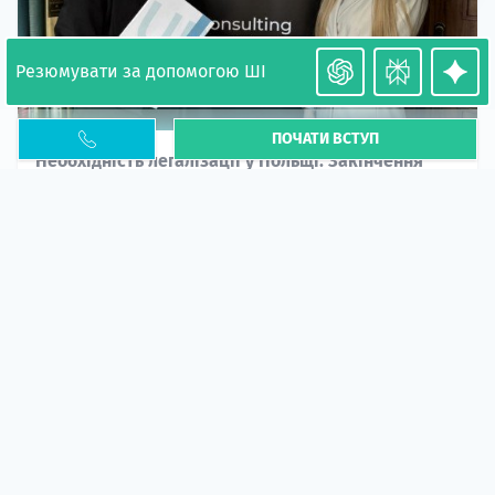
Резюмувати за допомогою ШІ
ПОЧАТИ ВСТУП
Необхідність легалізації у Польщі. Закінчення
PESEL UKR
Стаття
У 2026 році почастішали випадки депортації
українців через проблеми з легальним статусом....
10 кві 2026
5664
центр польської освіти