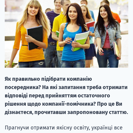
НАБІР ВІД
вступ на о
Курс
Як правильно підібрати компанію
підготовк
посередника? На які запитання треба отримати
П
відповіді перед прийняттям остаточного
рішення щодо компанії-помічника? Про це Ви
Супро
дізнаєтеся, прочитавши запропоновану статтю.
Прагнучи отримати якісну освіту, українці все