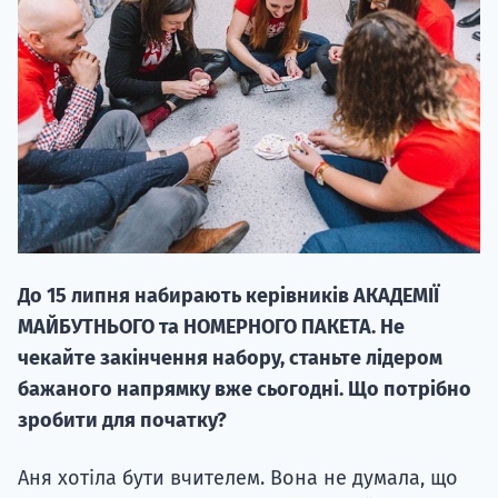
НАБІР ВІД
вступ на о
Курс
До 15 липня набирають керівників АКАДЕМІЇ
підготовк
МАЙБУТНЬОГО та НОМЕРНОГО ПАКЕТА. Не
П
чекайте закінчення набору, станьте лідером
бажаного напрямку вже сьогодні. Що потрібно
Супро
зробити для початку?
Аня хотіла бути вчителем. Вона не думала, що