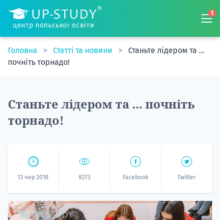
1
центр польської освіти
Головна
Статті та новини
Станьте лідером та ...
почніть торнадо!
Станьте лідером та ... почніть
торнадо!
13 чер 2018
8273
Facebook
Twitter