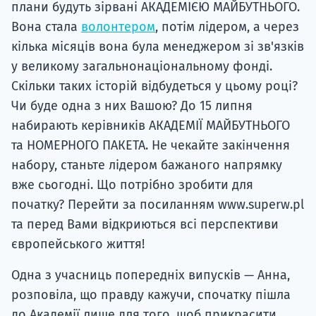
плани будуть зірвані АКАДЕМІЄЮ МАЙБУТНЬОГО.
Вона стала
волонтером
, потім лідером, а через
кілька місяців вона була менеджером зі зв'язків
у великому загальнонаціональному фонді.
Скільки таких історій відбудеться у цьому році?
Чи буде одна з них Вашою? До 15 липня
набирають керівників АКАДЕМІЇ МАЙБУТНЬОГО
та НОМЕРНОГО ПАКЕТА. Не чекайте закінчення
набору, станьте лідером бажаного напрямку
вже сьогодні. Що потрібно зробити для
початку? Перейти за посиланням www.superw.pl
та перед Вами відкриються всі перспективи
європейського життя!
Одна з учасниць попередніх випусків — Анна,
розповіла, що правду кажучи, спочатку пішла
до Академії лише для того, щоб прикрасити