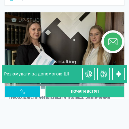
Резюмувати за допомогою ШІ
ПОЧАТИ ВСТУП
Необхідність легалізації у Польщі. Закінчення
PESEL UKR
Стаття
У 2026 році почастішали випадки депортації
українців через проблеми з легальним статусом....