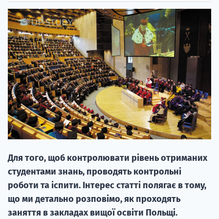
НАБІР ВІД
вступ на о
Курс
підготовк
Для того, щоб контролювати рівень отриманих
П
студентами знань, проводять контрольні
роботи та іспити. Інтерес статті полягає в тому,
Супро
що ми детально розповімо, як проходять
заняття в закладах вищої освіти Польщі.