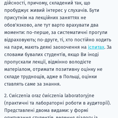
дійсності, причому, складений так, що
пробуджує живий інтерес у слухачів. Бути
присутнім на лекційних заняттях не
обов'язково, але тут варто врахувати два
моменти: по-перше, за систематичні прогули
відраховують; по-друге, ті, хто постійно ходить
на пари, мають деякі заохочення на
іспитах
. За
словами бувалих студентів, якщо Ви іноді
пропускали лекції, відмінно володієте
матеріалом, отримати позитивну оцінку не
складе труднощів, адже в Польщі, оцінки
ставлять саме за знання.
2. Сwiczenia oraz ćwiczenia laboratoryjne
(практичні та лабораторні роботи в аудиторії).
Представлені двома видами: у формі
опитування студентів, ведення діалогу із