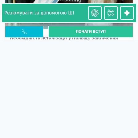
Резюмувати за допомогою ШІ
ПОЧАТИ ВСТУП
Необхідність легалізації у Польщі. Закінчення
PESEL UKR
Стаття
У 2026 році почастішали випадки депортації
українців через проблеми з легальним статусом....
10 кві 2026
5663
центр польської освіти