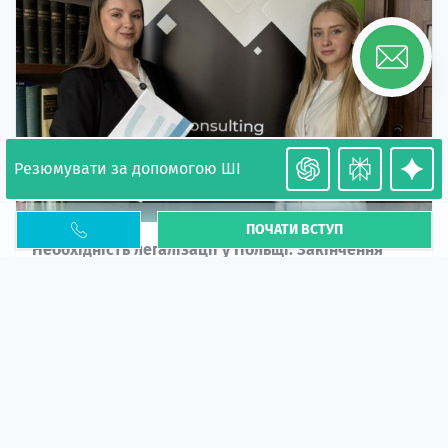
Резюмувати за допомогою ШІ
ПОЧАТИ ВСТУП
Необхідність легалізації у Польщі. Закінчення
PESEL UKR
Стаття
У 2026 році почастішали випадки депортації
українців через проблеми з легальним статусом....
10 кві 2026
5666