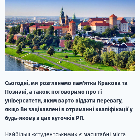
20.09
"Навчання 
НАБІР ВІД
Сьогодні, ми розглянемо пам'ятки Кракова та
вступ на о
Познані, а також поговоримо про ті
Курс
університети, яким варто віддати перевагу,
підготовк
якщо Ви зацікавлені в отриманні кваліфікації у
будь-якому з цих куточків РП.
П
Найбільш «студентськими» є масштабні міста
Супро