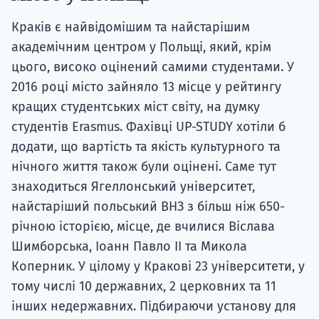
Краків є найвідомішим та найстарішим
академічним центром у Польщі, який, крім
цього, високо оцінений самими студентами. У
2016 році місто зайняло 13 місце у рейтингу
кращих студентських міст світу, на думку
студентів Erasmus. Фахівці UP-STUDY хотіли б
додати, що вартість та якість культурного та
нічного життя також були оцінені. Саме тут
знаходиться Ягеллонський університет,
найстаріший польський ВНЗ з більш ніж 650-
річною історією, місце, де вчилися Віслава
Шимборська, Іоанн Павло II та Микола
Коперник. У цілому у Кракові 23 університети, у
тому числі 10 державних, 2 церковних та 11
інших недержавних. Підбираючи установу для