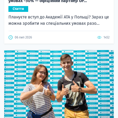
умовах -50% — офіційний партнер UP...
Стаття
Плануєте вступ до Академії ATA у Польщі? Зараз це
можна зробити на спеціальних умовах разо...
06 лип 2026
1452