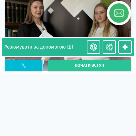
Резюмувати за допомогою ШІ
ПОЧАТИ ВСТУП
Необхідність легалізації у Польщі. Закінчення
PESEL UKR
Стаття
У 2026 році почастішали випадки депортації
українців через проблеми з легальним статусом....
10 кві 2026
5666