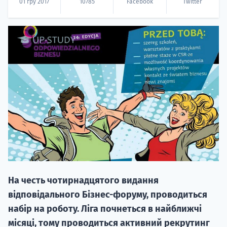
01 гру 2017
10785
Facebook
Twitter
20.09
"Навчання 
НАБІР ВІД
вступ на о
Курс
На честь чотирнадцятого видання
підготовк
відповідального Бізнес-форуму, проводиться
набір на роботу. Ліга почнеться в найближчі
П
місяці, тому проводиться активний рекрутинг