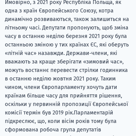
Ймовірно, з 2021 року Республіка Польща, як
одна з країн Європейського Союзу, котра
динамічно розвиваються, також залишиться на
літньому часі. Депутати пропонують, щоб зміна
часу в останню неділю березня 2021 року була
останньою зміною у тих країнах ЄС, які оберуть
«літній час» назавжди. Держави-члени, які
вважають за краще зберігати «зимовий час»,
можуть востаннє перевести стрілки годинника
в останню неділю жовтня 2021 року. Таким
чином, члени Європарламенту хочуть дати
країнам більше часу для прийняття рішення,
оскільки у первинній пропозиції Європейської
комісії термін був 2019 рік.Парламентарій
підкреслює, що, коли вісім років тому була
сформована робоча група депутатів