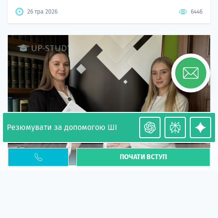
26 тра 2026
6446
Резюмувати за допомогою ШІ
ПОЧАТИ ВСТУП
Необхідність легалізації у Польщі. Закінчення
PESEL UKR
Стаття