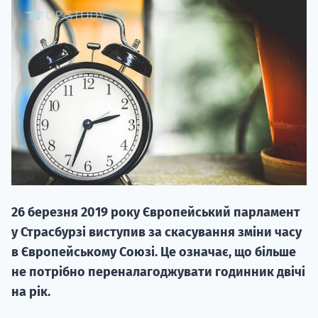
НАБІР ВІД
вступ на о
Курс
підготовк
26 березня 2019 року Європейський парламент
П
у Страсбурзі виступив за скасування зміни часу
в Європейському Союзі. Це означає, що більше
Супро
не потрібно переналагоджувати годинник двічі
на рік.