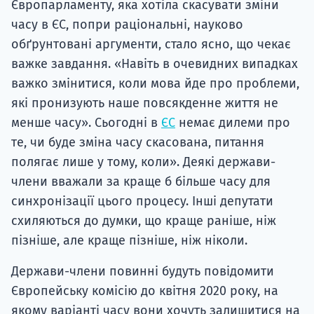
Європарламенту, яка хотіла скасувати зміни
часу в ЄС, попри раціональні, науково
обґрунтовані аргументи, стало ясно, що чекає
важке завдання. «Навіть в очевидних випадках
важко змінитися, коли мова йде про проблеми,
які пронизують наше повсякденне життя не
менше часу». Сьогодні в
ЄС
немає дилеми про
те, чи буде зміна часу скасована, питання
полягає лише у тому, коли». Деякі держави-
члени вважали за краще б більше часу для
синхронізації цього процесу. Інші депутати
схиляються до думки, що краще раніше, ніж
пізніше, але краще пізніше, ніж ніколи.
Держави-члени повинні будуть повідомити
Європейську комісію до квітня 2020 року, на
якому варіанті часу вони хочуть залишитися на