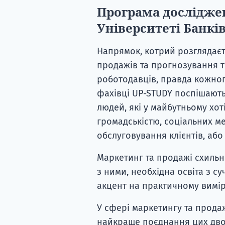
Програма досліджен
Університеті Банкі
Напрямок, котрий розглядаєть
продажів та прогнозування те
роботодавців, правда кожного
фахівці UP-STUDY поспішають
людей, які у майбутньому хот
громадськістю, соціальних ме
обслуговування клієнтів, або
Маркетинг та продажі схильні
з ними, необхідна освіта з 
акцент на практичному вимір
У сфері маркетингу та прода
найкраще поєднання цих двох