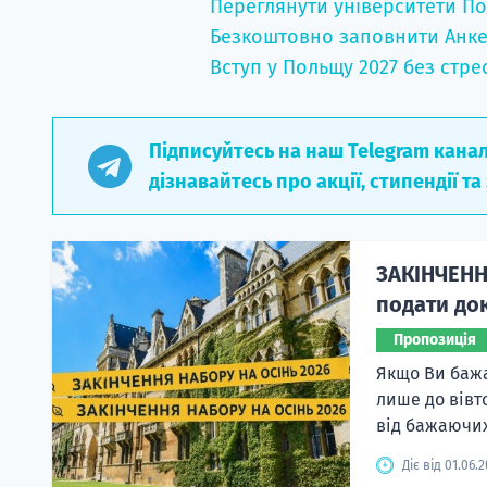
Переглянути університети По
Безкоштовно заповнити Анке
Вступ у Польщу 2027 без стре
Підписуйтесь на наш Telegram кана
дізнавайтесь про акції, стипендії та
ЗАКІНЧЕНН
подати док
Пропозиція
Якщо Ви бажа
лише до вівт
від бажаючих
Діє від 01.06.