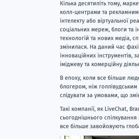
Кілька десятиліть тому, марк
колл-центрами та рекламними
інтелекту або віртуальної ре
соціальних мереж, блоги та 
технологій та нових медіа, с
змінилася. На даний час фах
інноваційних інструментів, 
іміджеву та комерційну діяльн
В епоху, коли все більше люд
блогером, ніж голлівудським
слідувати за умовами, що зм
Такі компанії, як LiveChat, Br
сьогоднішнього спілкування з
все більше завойовують глоб