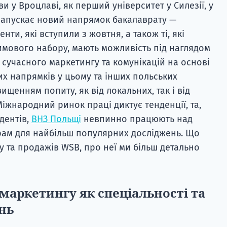
и у Вроцлаві, як перший університет у Силезії, у
запускає новий напрямок бакалаврату —
нти, які вступили з жовтня, а також ті, які
имового набору, мають можливість під наглядом
 сучасного маркетингу та комунікацій на основі
их напрямків у цьому та інших польських
ищенням попиту, як від локальних, так і від
іжнародний ринок праці диктує тенденції, та,
удентів,
ВНЗ Польщі
невпинно працюють над
ам для найбільш популярних досліджень. Що
у та продажів WSB, про неї ми більш детально
маркетингу як спеціальності та
нь