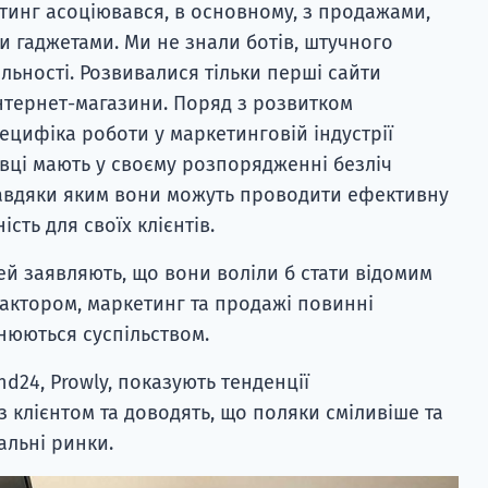
етинг асоціювався, в основному, з продажами,
 гаджетами. Ми не знали ботів, штучного
альності. Розвивалися тільки перші сайти
інтернет-магазини. Поряд з розвитком
пецифіка роботи у маркетинговій індустрії
івці мають у своєму розпорядженні безліч
завдяки яким вони можуть проводити ефективну
ість для своїх клієнтів.
ей заявляють, що вони воліли б стати відомим
 актором, маркетинг та продажі повинні
інюються суспільством.
and24, Prowly, показують тенденції
 клієнтом та доводять, що поляки сміливіше та
альні ринки.