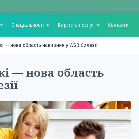
Спеціальності
Вартість послуг
Контакти
і — нова область навчання у WSB Силезії
і — нова область
зії