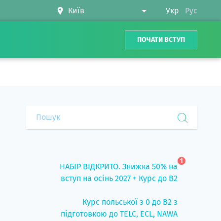
Укр
Рус
ПОЧАТИ ВСТУП
1
НАБІР ВІДКРИТО. Знижка 50% на
вступ на осінь 2027 + Курс до B2
Курс польської з 0 до B2 з
підготовкою до TELC, ECL, NAWA