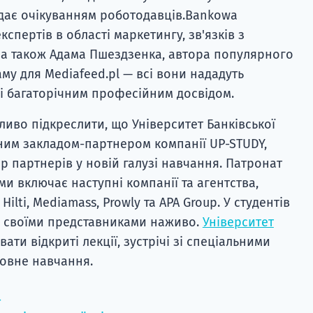
ідає очікуванням роботодавців.Bankowa
спертів в області маркетингу, зв'язків з
 а також Адама Пшездзенка, автора популярного
му для Mediafeed.pl — всі вони нададуть
ні багаторічним професійним досвідом.
ливо підкреслити, що Університет Банківської
ним закладом-партнером компанії UP-STUDY,
р партнерів у новій галузі навчання. Патронат
и включає наступні компанії та агентства,
 Hilti, Mediamass, Prowly та APA Group. У студентів
зі своїми представниками наживо.
Університет
ти відкриті лекції, зустрічі зі спеціальними
товне навчання.
→