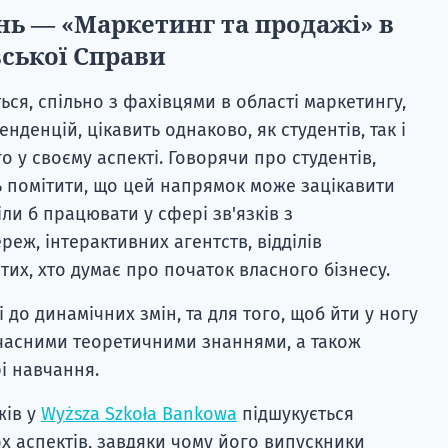
ь — «Маркетинг та продажі» в
вської Справи
ся, спільно з фахівцями в області маркетингу,
нденцій, цікавить однаково, як студентів, так і
 у своєму аспекті. Говорячи про студентів,
 помітити, що цей напрямок може зацікавити
іли б працювати у сфері зв'язків з
реж, інтерактивних агентств, відділів
 тих, хто думає про початок власного бізнесу.
 до динамічних змін, та для того, щоб йти у ногу
сучасними теоретичними знаннями, а також
і навчання.
жів у
Wyższa Szkoła Bankowa
підшукується
 аспектів, завдяки чому його випускники