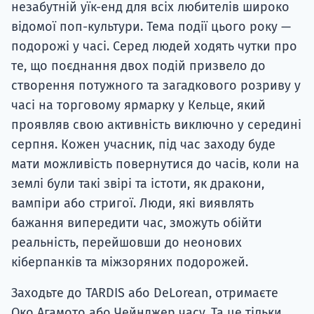
незабутній уїк-енд для всіх любителів широко
відомої поп-культури. Тема події цього року —
подорожі у часі. Серед людей ходять чутки про
те, що поєднання двох подій призвело до
створення потужного та загадкового розриву у
часі на торговому ярмарку у Кельце, який
проявляв свою активність виключно у середині
серпня. Кожен учасник, під час заходу буде
мати можливість повернутися до часів, коли на
землі були такі звірі та істоти, як дракони,
вампіри або стригої. Люди, які виявлять
бажання випередити час, зможуть обійти
реальність, перейшовши до неонових
кіберпанків та міжзоряних подорожей.
Заходьте до TARDIS або DeLorean, отримаєте
Око Агамото або Чейнджер часу. Та це тільки