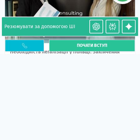
Резюмувати за допомогою ШІ
ПОЧАТИ ВСТУП
Необхідність легалізації у Польщі. Закінчення
PESEL UKR
Стаття
У 2026 році почастішали випадки депортації
українців через проблеми з легальним статусом....
10 кві 2026
5664