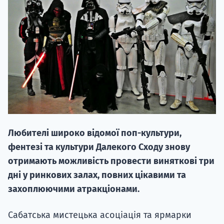
НАБІР ВІД
вступ на о
Курс
Любителі широко відомої поп-культури,
підготовк
фентезі та культури Далекого Сходу знову
П
отримають можливість провести виняткові три
дні у ринкових залах, повних цікавими та
Супро
захоплюючими атракціонами.
Сабатська мистецька асоціація та ярмарки