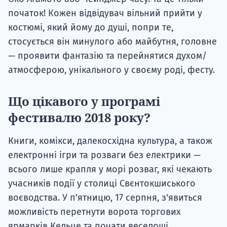
початок! Кожен відвідувач вільний прийти у
костюмі, який йому до душі, попри те,
стосується він минулого або майбутня, головне
— проявити фантазію та перейнятися духом/
атмосферою, унікального у своєму роді, фесту.
Що цікавого у програмі
фестивалю 2018 року?
Книги, комікси, далекосхідна культура, а також
електронні ігри та розваги без електрики —
всього лише крапля у морі розваг, які чекають
учасників події у столиці Свєнтокшиського
воєводства. У п'ятницю, 17 серпня, з'явиться
можливість перетнути ворота торгових
ярмарків Кельце та почати веселощі,