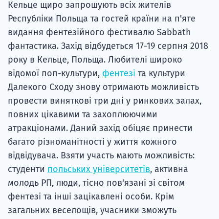
Кельце щиро запрошують всіх жителів
Республіки Польща та гостей країни на п'яте
видання фентезійного фестивалю Sabbath
фантастика. Захід відбудеться 17-19 серпня 2018
року в Кельце, Польща. Любителі широко
відомої поп-культури,
фентезі
та культури
Далекого Сходу знову отримають можливість
провести виняткові три дні у ринкових залах,
повних цікавими та захоплюючими
атракціонами. Даний захід обіцяє принести
багато різноманітності у життя кожного
відвідувача. Взяти участь мають можливість:
студенти
польських університетів
, активна
молодь РП, люди, тісно пов'язані зі світом
фентезі та інші зацікавлені особи. Крім
загальних веселощів, учасники зможуть