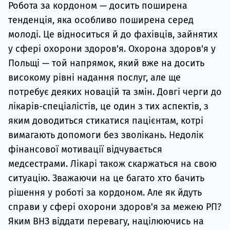
Робота за кордоном — досить поширена
Супро
тенденція, яка особливо поширена серед
молоді. Це відноситься й до фахівців, зайнятих
у сфері охорони здоров'я. Охорона здоров'я у
Польщі — той напрямок, який вже на досить
високому рівні надання послуг, але ще
потребує деяких новацій та змін. Довгі черги до
лікарів-спеціалістів, це один з тих аспектів, з
яким доводиться стикатися пацієнтам, котрі
вимагають допомоги без зволікань. Недолік
фінансової мотивації відчувається
медсестрами. Лікарі також скаржаться на свою
ситуацію. Зважаючи на це багато хто бачить
рішення у роботі за кордоном. Але як йдуть
справи у сфері охорони здоров'я за межею РП?
Яким ВНЗ віддати перевагу, націлюючись на