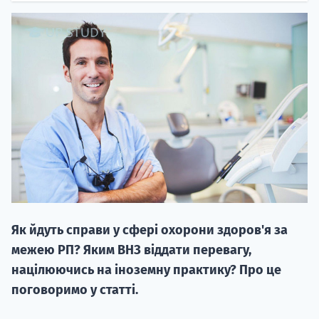
20.09
"Навчання 
НАБІР ВІД
вступ на о
Як йдуть справи у сфері охорони здоров'я за
Курс
межею РП? Яким ВНЗ віддати перевагу,
підготовк
націлюючись на іноземну практику? Про це
поговоримо у статті.
П