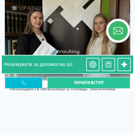
Резюмувати за допомогою ШІ
ПОЧАТИ ВСТУП
Необхідність легалізації у Польщі. Закінчення
PESEL UKR
Стаття
У 2026 році почастішали випадки депортації
українців через проблеми з легальним статусом....