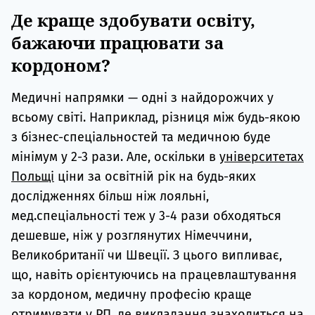
Де краще здобувати освіту,
бажаючи працювати за
кордоном?
Медичні напрямки — одні з найдорожчих у
всьому світі. Наприклад, різниця між будь-якою
з бізнес-спеціальностей та медичною буде
мінімум у 2-3 рази. Але, оскільки в
університетах
Польщі
ціни за освітній рік на будь-яких
дослідженнях більш ніж лояльні,
мед.спеціальності теж у 3-4 рази обходяться
дешевше, ніж у розглянутих Німеччини,
Великобританії чи Швеції. З цього випливає,
що, навіть орієнтуючись на працевлаштування
за кордоном, медичну професію краще
отримувати у РП, де викладання знаходиться на