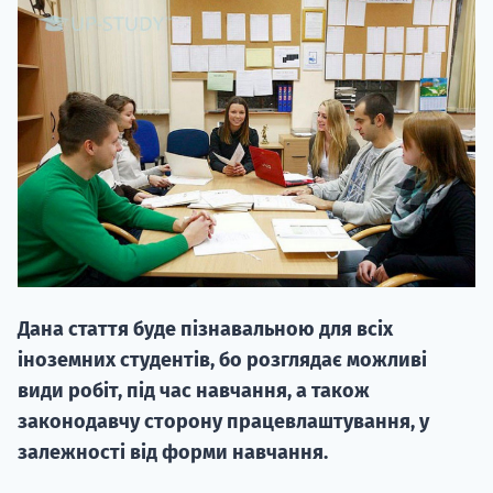
НАБІР ВІД
вступ на о
Курс
підготовк
Дана стаття буде пізнавальною для всіх
П
іноземних студентів, бо розглядає можливі
види робіт, під час навчання, а також
Супро
законодавчу сторону працевлаштування, у
залежності від форми навчання.