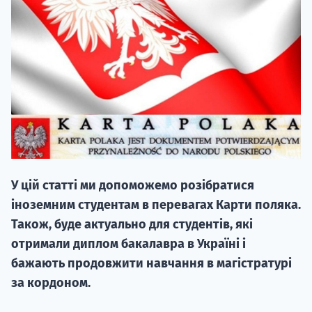
20.09
"Навчання 
НАБІР ВІД
У цій статті ми допоможемо розібратися
вступ на о
іноземним студентам в перевагах Карти поляка.
Курс
Також, буде актуально для студентів, які
підготовк
отримали диплом бакалавра в Україні і
бажають продовжити навчання в магістратурі
П
за кордоном.
Супро