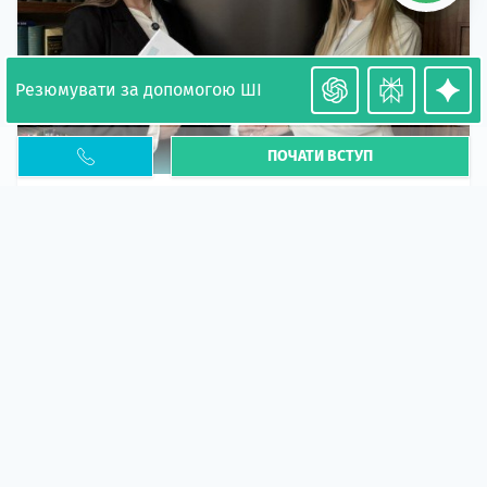
Резюмувати за допомогою ШІ
ПОЧАТИ ВСТУП
Необхідність легалізації у Польщі. Закінчення
PESEL UKR
Стаття
У 2026 році почастішали випадки депортації
українців через проблеми з легальним статусом....
10 кві 2026
5673