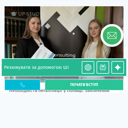
Резюмувати за допомогою ШІ
ПОЧАТИ ВСТУП
Необхідність легалізації у Польщі. Закінчення
PESEL UKR
Стаття
У 2026 році почастішали випадки депортації
українців через проблеми з легальним статусом....