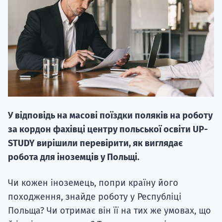
НАБІР ВІД
вступ на о
У відповідь на масові поїздки поляків на роботу
Курс
за кордон фахівці центру польської освіти UP-
підготовк
STUDY вирішили перевірити, як виглядає
робота для іноземців у Польщі.
П
Супро
Чи кожен іноземець, попри країну його
походження, знайде роботу у Республіці
Польща? Чи отримає він її на тих же умовах, що