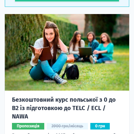
Безкоштовний курс польської з 0 до
B2 із підготовкою до TELC / ECL /
NAWA
Пропозиція
3900 грн/місяць
0 грн