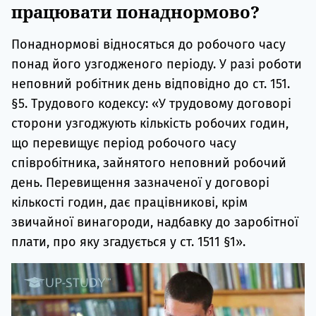
працювати понаднормово?
Понаднормові відносяться до робочого часу
понад його узгодженого періоду. У разі роботи
неповний робітник день відповідно до ст. 151.
§5. Трудового кодексу: «У трудовому договорі
сторони узгоджують кількість робочих годин,
що перевищує період робочого часу
співробітника, зайнятого неповний робочий
день. Перевищення зазначеної у договорі
кількості годин, дає працівникові, крім
звичайної винагороди, надбавку до заробітної
плати, про яку згадується у ст. 1511 §1».