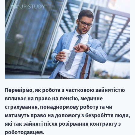
20.09
"Навчання 
НАБІР ВІД
вступ на о
Перевірмо, як робота з частковою зайнятістю
Курс
впливає на право на пенсію, медичне
підготовк
страхування, понаднормову роботу та чи
матимуть право на допомогу з безробіття люди,
П
які так зайняті після розірвання контракту з
роботодавцем.
Супро