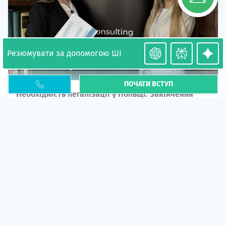
Резюмувати за допомогою ШІ
ПОЧАТИ ВСТУП
Необхідність легалізації у Польщі. Закінчення
PESEL UKR
Стаття
У 2026 році почастішали випадки депортації
українців через проблеми з легальним статусом....
10 кві 2026
5673