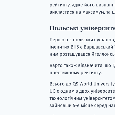
рейтингу, адже його визнанн
викластися на максимум, та 
Польські університ
Першою з польських установ,
іменитих ВНЗ є Варшавський У
ним розташувався Ягеллонськ
Варто також відзначити, що 
престижному рейтингу.
Всього до QS World University
UG є одним з двох університе
технологічним університетом)
зайнявши 5-е місце серед на