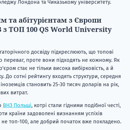
оледжу Лондона та Чиказькому університету.
м та абітурієнтам з Європи
з ТОП 100 QS World University
гаторічного досвіду підкреслюють, що топові
о переваг, проте вони підходять не кожному. Як
'єром стає не тільки висока вибірковість, а й
у. До сотні рейтингу входять структури, середня
іноземців становить 25-30 тисяч доларів на рік,
вих витрат.
що
ВНЗ Польщі
, котрі стали гідними подібної честі,
ноти країни задоволені визнанням успіхів
ще не топ-100, але добрий початок вже покладено.