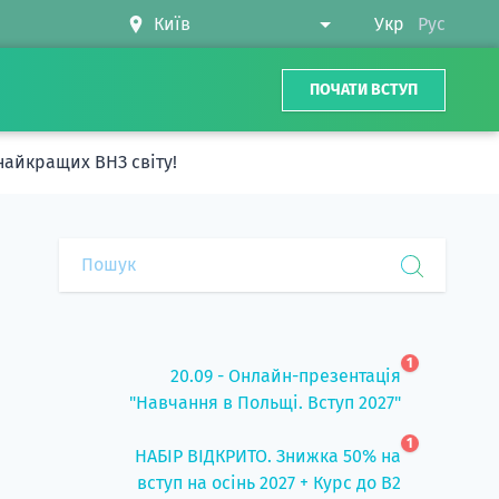
Укр
Рус
ПОЧАТИ ВСТУП
 найкращих ВНЗ світу!
1
20.09 - Онлайн-презентація
"Навчання в Польщі. Вступ 2027"
1
НАБІР ВІДКРИТО. Знижка 50% на
вступ на осінь 2027 + Курс до B2