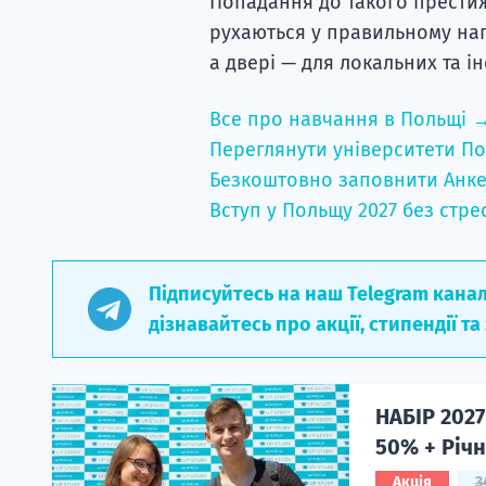
Попадання до такого престиж
рухаються у правильному нап
а двері — для локальних та і
Все про навчання в Польщі 
Переглянути університети По
Безкоштовно заповнити Анке
Вступ у Польщу 2027 без стре
Підписуйтесь на наш Telegram кана
дізнавайтесь про акції, стипендії та
НАБІР 2027
50% + Річн
Акція
3