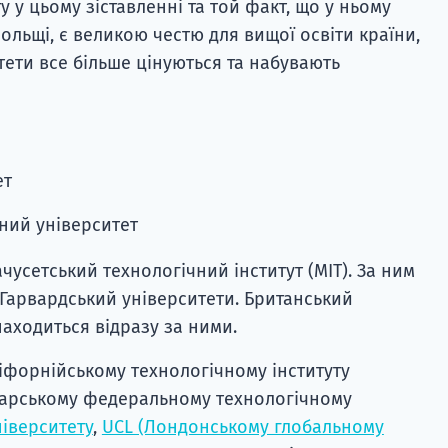
у у цьому зіставленні та той факт, що у ньому
Польщі, є великою честю для вищої освіти країни,
тети все більше цінуються та набувають
ет
ний університет
усетський технологічний інститут (MIT). За ним
 Гарвардський університети. Британський
аходиться відразу за ними.
ліфорнійському технологічному інституту
йцарському федеральному технологічному
іверситету
,
UCL (Лондонському глобальному