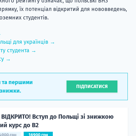
ного рейтингу означає, що польські ВНЗ
рямку, їх потенціал відкритий для нововведень,
ноземних студентів.
→
льщі для українців →
ту студента →
су →
л та першими
ПІДПИСАТИСЯ
 знижки.
 ВІДКРИТО! Вступ до Польщі зі знижкою
ий курс до B2
4900 грн
16900 грн