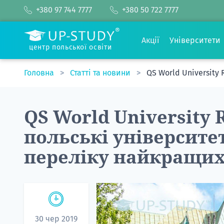
+380 97 744 7777
+380 50 722 7777
Акції
Університети
центр польської освіти
Головна
Статті та новини
QS World University
QS World University 
польські університе
переліку найкращих 
30 чер 2019