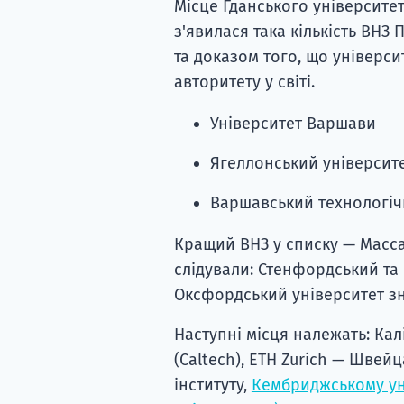
Місце Гданського університет
з'явилася така кількість ВНЗ 
та доказом того, що універси
авторитету у світі.
Університет Варшави
Ягеллонський університ
Варшавський технологіч
Кращий ВНЗ у списку — Массач
слідували: Стенфордський та
Оксфордський університет зн
Наступні місця належать: Ка
(Caltech), ETH Zurich — Шве
інституту,
Кембриджському ун