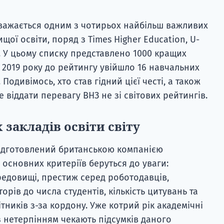
 вважається одним з чотирьох найбільш важливих
щої освіти, поряд з Times Higher Education, U-
g. У цьому списку представлено 1000 кращих
ні 2019 року до рейтингу увійшло 16 навчальних
 Подивімось, хто став гідний цієї честі, а також
 віддати перевагу ВНЗ не зі світових рейтингів.
закладів освіти світу
 підготовлений британською компанією
основних критеріїв беруться до уваги: ​​
редовищі, престиж серед роботодавців,
орів до числа студентів, кількість цитувань та
бітників з-за кордону. Уже котрий рік академічні
 з нетерпінням чекають підсумків даного