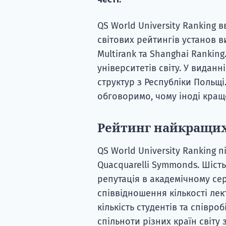
QS World University Ranking
світових рейтингів установ ви
Multirank та Shanghai Rankin
університетів світу. У видан
структур з Республіки Польщі.
обговоримо, чому іноді краще
Рейтинг найкращих 
QS World University Ranking
Quacquarelli Symmonds. Шість 
репутація в академічному се
співвідношення кількості лект
кількість студентів та співро
спільноти різних країн світу