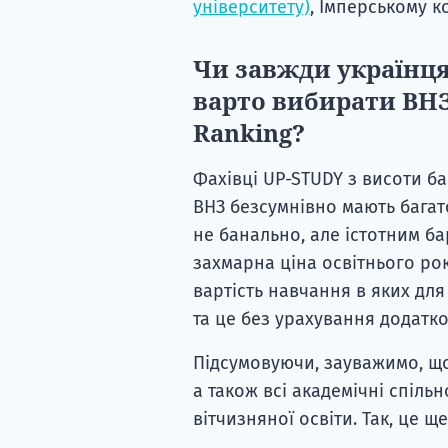
університету)
, Імперському к
Чи завжди українця
варто вибирати ВНЗ 
Ranking?
Фахівці UP-STUDY з висоти ба
ВНЗ безсумнівно мають багат
не банально, але істотним бар
захмарна ціна освітнього рок
вартість навчання в яких для 
та це без урахування додатко
Підсумовуючи, зауважимо, 
а також всі академічні спіль
вітчизняної освіти. Так, це 