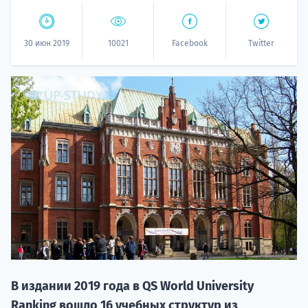
30 июн 2019
10021
Facebook
Twitter
НАБОР О
поступление
Курс
подготов
В издании 2019 года в QS World University
По
Ranking вошло 16 учебных структур из