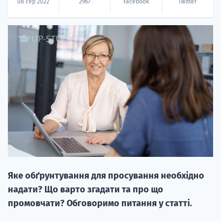
08 сер 2022
2967
Facebook
Twitter
НАБІР ВІД
вступ на о
Курс
підготовк
П
Яке обґрунтування для просування необхідно
надати? Що варто згадати та про що
Супро
промовчати? Обговоримо питання у статті.