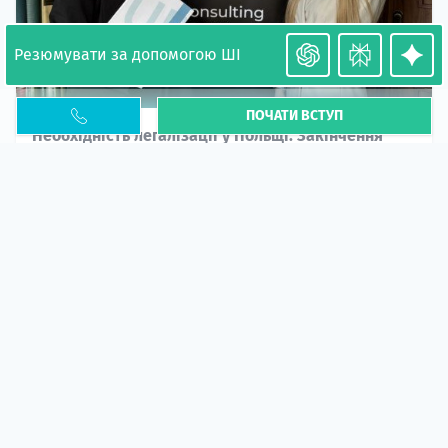
Резюмувати за допомогою ШІ
ПОЧАТИ ВСТУП
Необхідність легалізації у Польщі. Закінчення
PESEL UKR
Стаття
У 2026 році почастішали випадки депортації
українців через проблеми з легальним статусом....
10 кві 2026
5664
центр польської освіти