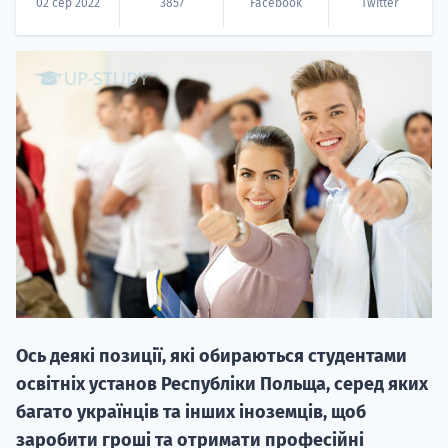
02 сер 2022
3857
Facebook
Twitter
НАБІР ВІД
вступ на о
Курс
підготовк
П
Ось деякі позиції, які обираються студентами
освітніх установ Республіки Польща, серед яких
Супро
багато українців та інших іноземців, щоб
заробити гроші та отримати професійні