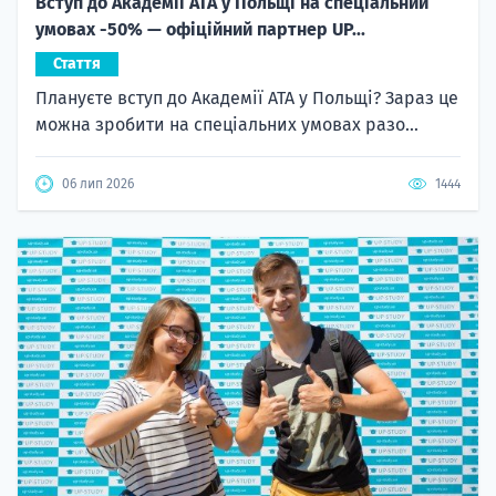
Вступ до Академії ATA у Польщі на спеціальний
умовах -50% — офіційний партнер UP...
Стаття
Плануєте вступ до Академії ATA у Польщі? Зараз це
можна зробити на спеціальних умовах разо...
06 лип 2026
1444