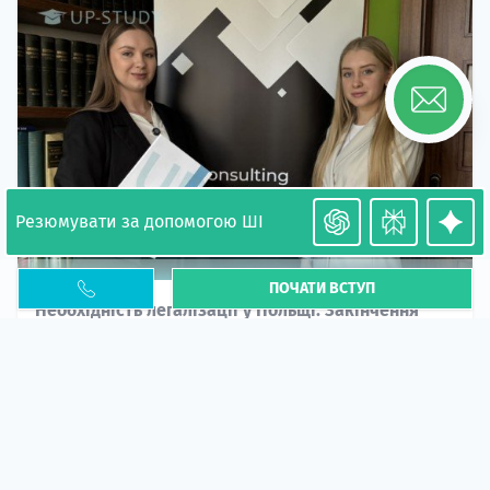
Резюмувати за допомогою ШІ
ПОЧАТИ ВСТУП
Необхідність легалізації у Польщі. Закінчення
PESEL UKR
Стаття
У 2026 році почастішали випадки депортації
українців через проблеми з легальним статусом....
10 кві 2026
5665