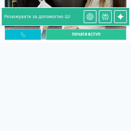
Резюмувати за допомогою ШІ
ПОЧАТИ ВСТУП
Необхідність легалізації у Польщі. Закінчення
PESEL UKR
Стаття
У 2026 році почастішали випадки депортації
українців через проблеми з легальним статусом....
10 кві 2026
5663