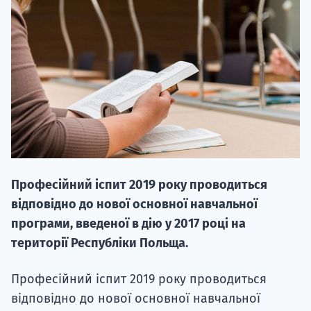
НАБІР ВІД
вступ на о
Курс
Професійний іспит 2019 року проводиться
підготовк
відповідно до нової основної навчальної
П
програми, введеної в дію у 2017 році на
території Республіки Польща.
Супро
Професійний іспит 2019 року проводиться
відповідно до нової основної навчальної