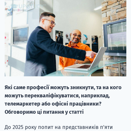
20.09
"Навчання 
НАБІР ВІД
вступ на о
Які саме професії можуть зникнути, та на кого
Курс
можуть перекваліфікуватися, наприклад,
підготовк
телемаркетер або офісні працівники?
Обговоримо ці питання у статті
П
До 2025 року попит на представників п'яти
Супро