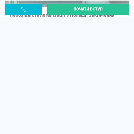
ПОЧАТИ ВСТУП
Необхідність легалізації у Польщі. Закінчення
PESEL UKR
Стаття
У 2026 році почастішали випадки депортації
українців через проблеми з легальним статусом....
10 кві 2026
5667
центр польської освіти