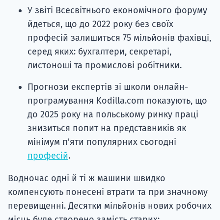
У звіті Всесвітнього економічного форуму
йдеться, що до 2022 року без своїх
професій залишиться 75 мільйонів фахівці,
серед яких: бухгалтери, секретарі,
листоноші та промислові робітники.
Прогнози експертів зі школи онлайн-
програмування Kodilla.com показують, що
до 2025 року на польському ринку праці
знизиться попит на представників як
мінімум п'яти популярних сьогодні
професій
.
Водночас одні й ті ж машини швидко
компенсують понесені втрати та при значному
перевищенні. Десятки мільйонів нових робочих
місць буде створено замість старих: