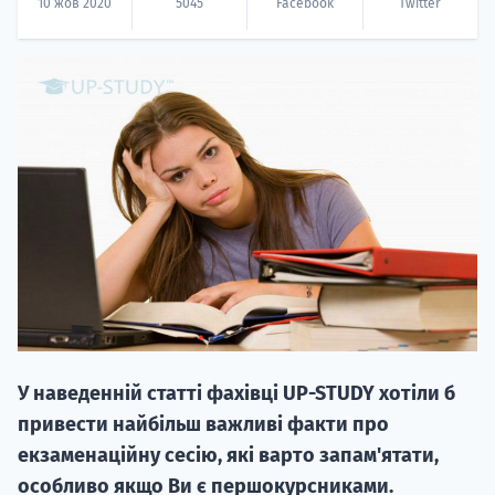
10 жов 2020
5045
Facebook
Twitter
НАБІР ВІД
вступ на о
Курс
підготовк
П
У наведенній статті фахівці UP-STUDY хотіли б
привести найбільш важливі факти про
Супро
екзаменаційну сесію, які варто запам'ятати,
особливо якщо Ви є першокурсниками.