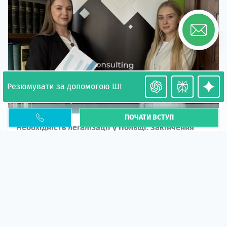
Резюмувати за допомогою ШІ
ПОЧАТИ ВСТУП
Необхідність легалізації у Польщі. Закінчення
PESEL UKR
Стаття
У 2026 році почастішали випадки депортації
українців через проблеми з легальним статусом....
10 кві 2026
5666