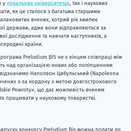
к у
локальних університетах
, так і наукових
хати, як це сталося з багатьма старшими
 талановитих вчених, котрий рік хвилює
ої держави, адже вони відправляються за
вої дослідження та навчати наступників, а
середині країни.
рограма Preludium BIS не є кінцем співпраці між
ть над організацією нових або поліпшенням
х відзначимо Наполеон Цибульський (Napoleona
 вчених з-за кордону з метою довгострокового
lskie Powroty», що дає можливість вченим
та працювати у науковому товаристві.
випуску конкурсу Preludium Bis можна подати до