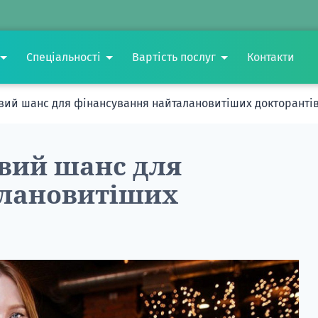
Спеціальності
Вартість послуг
Контакти
вий шанс для фінансування найталановитіших докторанті
вий шанс для
алановитіших