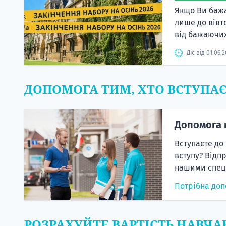
Якщо Ви бажа
лише до вівт
від бажаючих
Діє від 01.06.
ДОПОМОГА ТИМ, ХТО ВСТУПА
Допомога 
Вступаєте до
вступу? Відп
нашими спеці
Потрібна доп
РОЗРАХУЙТЕ ВАРТІСТЬ НАВЧА