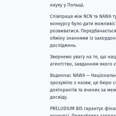
науку у Польщі.
Співпраця між NCN та NAWA т
конкурсу було дати можливі
розвиватися. Передбачаєтьс
обміну знаннями із закордон
досліджень.
Звернемо увагу на те, що н
агентство, завданням якого є
Водночас NAWA — Національне
зрозуміло з назви, це бюро сп
докторантів та вчених за ме
досвіду.
PRELUDIUM BIS гарантує фінан
конкурсі. Приваблива зарпла