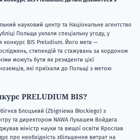
альний науковий центр та Національне агентство
убліці Польща уклали спеціальну угоду, у
 конкурс BIS Preludium. Його мета —
сліджень, стипендій та стажувань за кордоном
німи можуть бути як резиденти цієї
іноземців, які приїхали до Польщі з метою
нкурс PRELUDIUM BIS?
бігнєв Блоцький (Zbigniewa Błockiego) з
нтру та директором NAWA Лукашем Войдига
оджував міністр науки та вищої освіти Ярослав
адує про необхідність збільшення витрат на