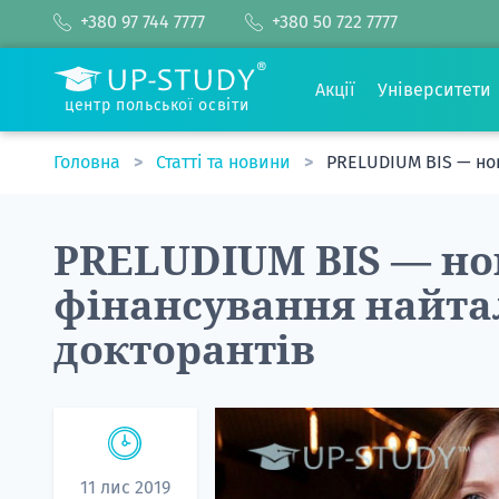
+380 97 744 7777
+380 50 722 7777
Акції
Університети
центр польської освіти
Головна
Статті та новини
PRELUDIUM BIS — но
PRELUDIUM BIS — но
фінансування найт
докторантів
11 лис 2019