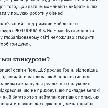
для того, щоб дати їм можливість вибрати шлях
ати у пошуках роботи у бізнесі.
пов'язаний з підтримкою мобільності
онкурсі PRELUDIUM BIS. Не може бути жодного
ому глобалізованому світі неможливо створити
ообігом думок.
ються конкурсом?
 вищої освіти Польщі, Ярослав Говін, відповідна
 надзвичайно важлива, щоб перспективним
алишати країну для реалізації їх наукових
підкреслив, що не приховує, що покладає великі
и якій багато хто з найталановитіших польських
водити наукові дослідження у межах країни.