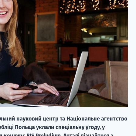
альний науковий центр та Національне агентство
убліці Польща уклали спеціальну угоду, у
 конкурс BIS Preludium. Деталі дізнайтеся з