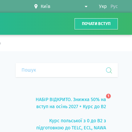
Укр
Рус
ПОЧАТИ ВСТУП
в
1
НАБІР ВІДКРИТО. Знижка 50% на
вступ на осінь 2027 + Курс до B2
Курс польської з 0 до B2 з
підготовкою до TELC, ECL, NAWA