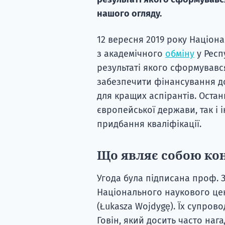
нашого огляду.
12 вересня 2019 року Націон
з академічного
обміну
у Респ
результаті якого сформувався
забезпечити фінансування до
для кращих аспірантів. Остан
європейської держави, так і 
придбання кваліфікації.
Що являє собою ко
Угода була підписана проф. З
Національного наукового це
(Łukasza Wojdygę). Їх супров
Говін, який досить часто наг