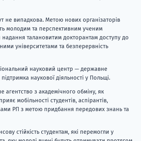
ут не випадкова. Метою нових організаторів
сть молодим та перспективним ученим
я надання талановитим докторантам доступу до
ними університетами та безперервність
аціональний науковий центр — державне
 підтримка наукової діяльності у Польщі.
 агентство з академічного обміну, як
рияє мобільності студентів, аспірантів,
жами РП з метою придбання передових знань та
сову стійкість студентам, які перемогли у
та, яку молоді вчені будуть отримувати протягом