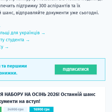
зпечить підтримку 300 аспірантів та їх
й шанс, відправляйте документи уже сьогодні.
→
льщі для українців →
ту студента →
су →
л та першими
ПІДПИСАТИСЯ
 знижки.
Я НАБОРУ НА ОСІНЬ 2026! Останній шанс
ументи на вступ!
34900 грн
16900 грн