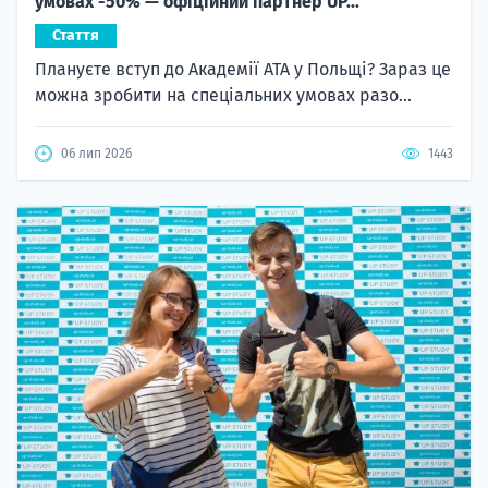
умовах -50% — офіційний партнер UP...
Стаття
Плануєте вступ до Академії ATA у Польщі? Зараз це
можна зробити на спеціальних умовах разо...
06 лип 2026
1443