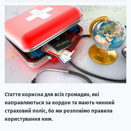
НАБІР ВІД
вступ на о
Курс
підготовк
Стаття корисна для всіх громадян, які
П
направляються за кордон та мають чинний
страховий поліс, бо ми розповімо правила
Супро
користування ним.