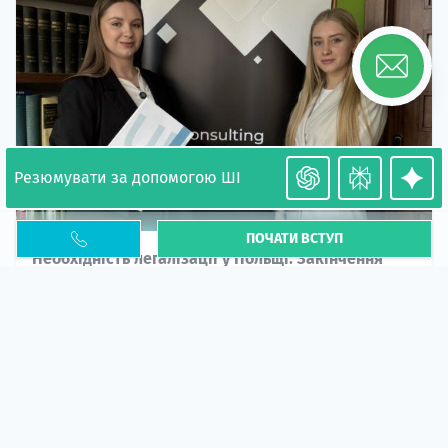
Резюмувати за допомогою ШІ
ПОЧАТИ ВСТУП
Необхідність легалізації у Польщі. Закінчення
PESEL UKR
Стаття
У 2026 році почастішали випадки депортації
українців через проблеми з легальним статусом....
10 кві 2026
5664