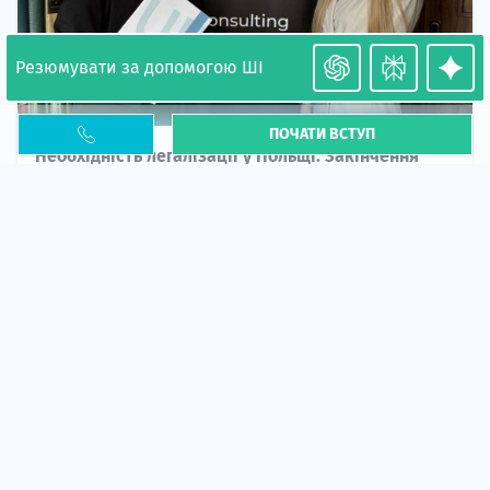
Резюмувати за допомогою ШІ
ПОЧАТИ ВСТУП
Необхідність легалізації у Польщі. Закінчення
PESEL UKR
Стаття
У 2026 році почастішали випадки депортації
українців через проблеми з легальним статусом....
10 кві 2026
5666
центр польської освіти