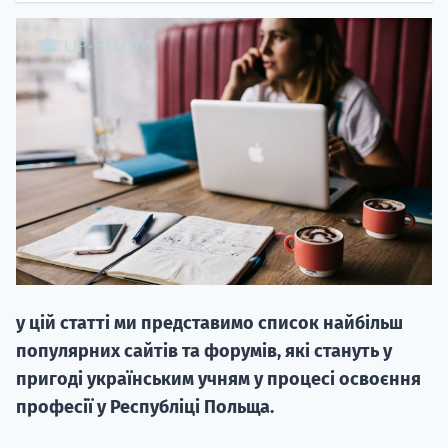
20.09
"Навчання 
НАБІР ВІД
вступ на о
у цій статті ми представимо список найбільш
Курс
популярних сайтів та форумів, які стануть у
підготовк
пригоді українським учням у процесі освоєння
професії у Республіці Польща.
П