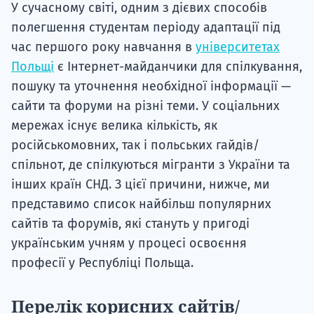
У сучасному світі, одним з дієвих способів
Супро
полегшення студентам періоду адаптації під
час першого року навчання в
університетах
Польщі
є Інтернет-майданчики для спілкування,
пошуку та уточнення необхідної інформації —
сайти та форуми на різні теми. У соціальних
мережах існує велика кількість, як
російськомовних, так і польських гайдів/
спільнот, де спілкуються мігранти з України та
інших країн СНД. З цієї причини, нижче, ми
представимо список найбільш популярних
сайтів та форумів, які стануть у пригоді
українським учням у процесі освоєння
професії у Республіці Польща.
Перелік корисних сайтів/