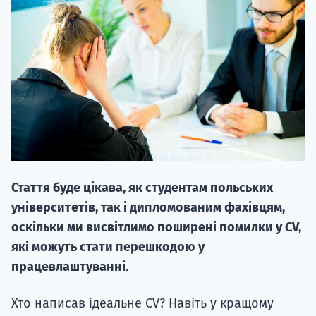
20.09
"Навчання 
НАБІР ВІД
Стаття буде цікава, як студентам польських
вступ на о
університетів, так і дипломованим фахівцям,
Курс
оскільки ми висвітлимо поширені помилки у CV,
підготовк
які можуть стати перешкодою у
працевлаштуванні.
П
Хто написав ідеальне CV? Навіть у кращому
Супро