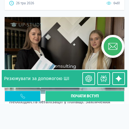
26 тра 2026
6461
Резюмувати за допомогою ШІ
ПОЧАТИ ВСТУП
Необхідність легалізації у Польщі. Закінчення
PESEL UKR
Стаття
У 2026 році почастішали випадки депортації