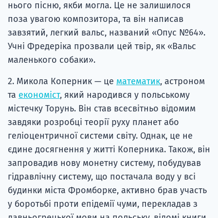
нього пісню, якби могла. Це не залишилося
поза увагою композитора, та він написав
завзятий, легкий вальс, названий «Опус №64».
Учні Фредеріка прозвали цей твір, як «Вальс
маленького собаки».
2. Микола Коперник — це
математик
, астроном
та
економіст
, який народився у польському
містечку Торунь. Він став всесвітньо відомим
завдяки розробці теорії руху планет або
геліоцентричної системи світу. Однак, це не
єдине досягнення у житті Коперника. Також, він
запровадив нову монетну систему, побудував
гідравлічну систему, що постачала воду у всі
будинки міста Фромборке, активно брав участь
у боротьбі проти епідемії чуми, перекладав з
давньогрецької мови на польську, відомі книги.