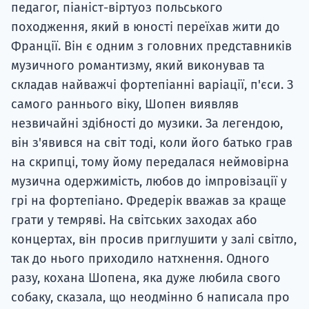
педагог, піаніст-віртуоз польського
походження, який в юності переїхав жити до
Франції. Він є одним з головних представників
музичного романтизму, який виконував та
складав найважчі фортепіанні варіації, п'єси. З
самого раннього віку, Шопен виявляв
незвичайні здібності до музики. За легендою,
він з'явився на світ тоді, коли його батько грав
на скрипці, тому йому передалася неймовірна
музична одержимість, любов до імпровізації у
грі на фортепіано. Фредерік вважав за краще
грати у темряві. На світських заходах або
концертах, він просив приглушити у залі світло,
так до нього приходило натхнення. Одного
разу, кохана Шопена, яка дуже любила свого
собаку, сказала, що неодмінно б написала про