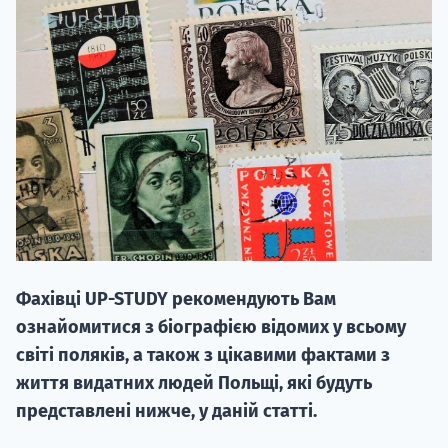
НАБІР ВІД
вступ на о
Курс
підготовк
Фахівці UP-STUDY рекомендують Вам
П
ознайомитися з біографією відомих у всьому
світі поляків, а також з цікавими фактами з
Супро
життя видатних людей Польщі, які будуть
представлені нижче, у даній статті.