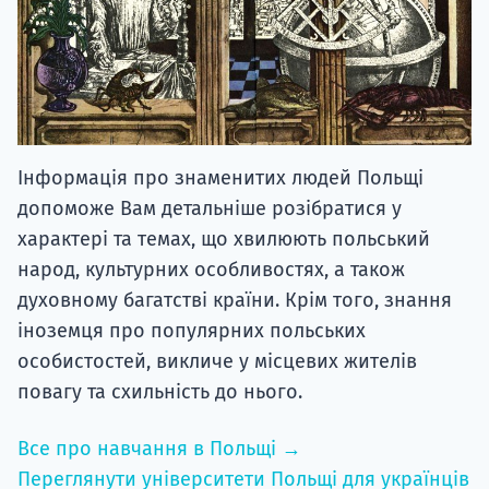
Інформація про знаменитих людей Польщі
допоможе Вам детальніше розібратися у
характері та темах, що хвилюють польський
народ, культурних особливостях, а також
духовному багатстві країни. Крім того, знання
іноземця про популярних польських
особистостей, викличе у місцевих жителів
повагу та схильність до нього.
Все про навчання в Польщі →
Переглянути університети Польщі для українців