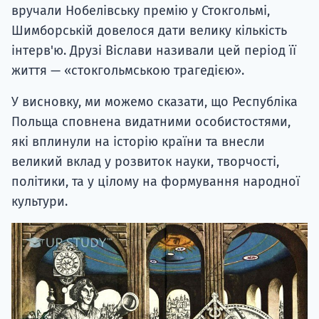
вручали Нобелівську премію у Стокгольмі,
Шимборській довелося дати велику кількість
інтерв'ю. Друзі Віслави називали цей період її
життя — «стокгольмською трагедією».
У висновку, ми можемо сказати, що Республіка
Польща сповнена видатними особистостями,
які вплинули на історію країни та внесли
великий вклад у розвиток науки, творчості,
політики, та у цілому на формування народної
культури.