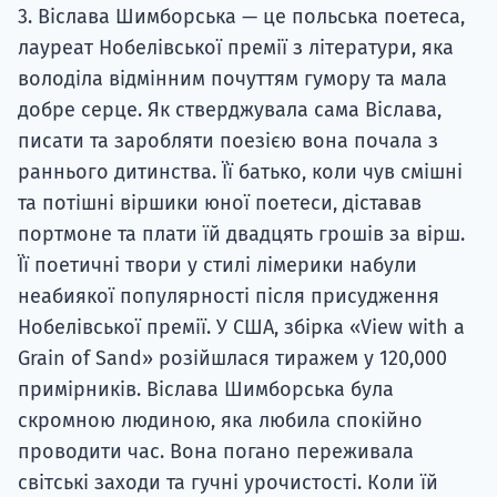
3. Віслава Шимборська — це польська поетеса,
лауреат Нобелівської премії з літератури, яка
володіла відмінним почуттям гумору та мала
добре серце. Як стверджувала сама Віслава,
писати та заробляти поезією вона почала з
раннього дитинства. Її батько, коли чув смішні
та потішні віршики юної поетеси, діставав
портмоне та плати їй двадцять грошів за вірш.
Її поетичні твори у стилі лімерики набули
неабиякої популярності після присудження
Нобелівської премії. У США, збірка «View with a
Grain of Sand» розійшлася тиражем у 120,000
примірників. Віслава Шимборська була
скромною людиною, яка любила спокійно
проводити час. Вона погано переживала
світські заходи та гучні урочистості. Коли їй