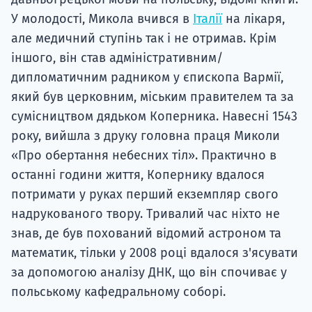
У молодості, Микола вчився в
Італії
на лікаря,
але медичний ступінь так і не отримав. Крім
іншого, він став адміністративним/
дипломатичним радником у єпископа Вармії,
який був церковним, міським правителем та за
сумісництвом дядьком Коперника. Навесні 1543
року, вийшла з друку головна праця Миколи
«Про обертання небесних тіл». Практично в
останні години життя, Копернику вдалося
потримати у руках перший екземпляр свого
надрукованого твору. Тривалий час ніхто не
знав, де був похований відомий астроном та
математик, тільки у 2008 році вдалося з'ясувати
за допомогою аналізу ДНК, що він спочиває у
польському кафедральному соборі.