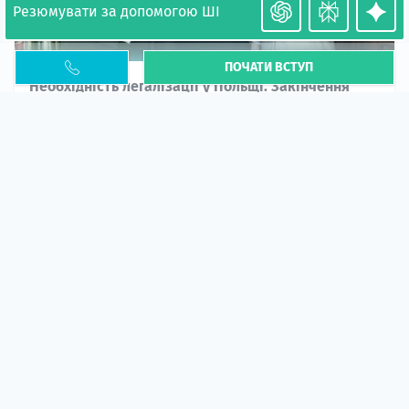
Резюмувати за допомогою ШІ
ПОЧАТИ ВСТУП
Необхідність легалізації у Польщі. Закінчення
PESEL UKR
Стаття
У 2026 році почастішали випадки депортації
українців через проблеми з легальним статусом....
10 кві 2026
5663
центр польської освіти