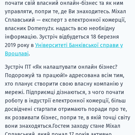
почати свій власний онлайн-бізнес та як ним
управляти, попри те, де Ви знаходитесь. Міхал
Сплавський — експерт з електронної комерції,
власник Domeny.tv. надасть всю необхідну
інформацію. Зустріч відбудеться 18 березня
2019 року в
Університеті Банківської справи у
Вроцлаві
.
Зустріч ПТ «Як налаштувати онлайн бізнес?
Подорожуй та працюй!» адресована всім тим,
хто планує створити свою власну компанію у
мережі. Підприємці дізнаються, з чого почати
роботу в індустрії електронної комерції, більш
досвідчені стартапи отримають поради про те,
як розвивати бізнес, попри те, в якій точці світу
вони знаходяться.Гостем заходу стане Міхал
Сплавський, який понад 17 років активно