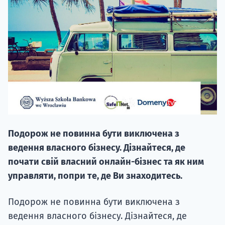
НАБІР ВІД
вступ на о
Курс
Подорож не повинна бути виключена з
підготовк
ведення власного бізнесу. Дізнайтеся, де
П
почати свій власний онлайн-бізнес та як ним
управляти, попри те, де Ви знаходитесь.
Супро
Подорож не повинна бути виключена з
ведення власного бізнесу. Дізнайтеся, де