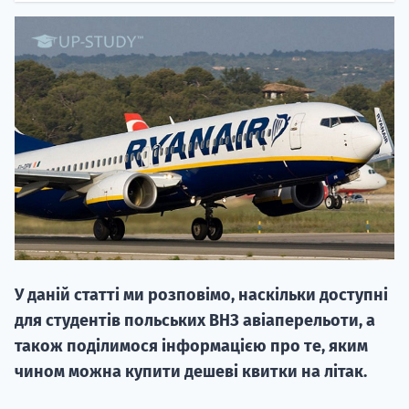
НАБІР ВІД
вступ на о
Курс
підготовк
У даній статті ми розповімо, наскільки доступні
П
для студентів польських ВНЗ авіаперельоти, а
також поділимося інформацією про те, яким
Супро
чином можна купити дешеві квитки на літак.