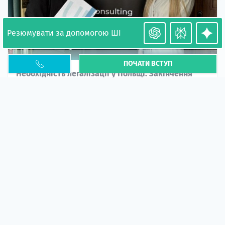
Резюмувати за допомогою ШІ
ПОЧАТИ ВСТУП
Необхідність легалізації у Польщі. Закінчення
PESEL UKR
Стаття
У 2026 році почастішали випадки депортації
українців через проблеми з легальним статусом....
10 кві 2026
5663
центр польської освіти