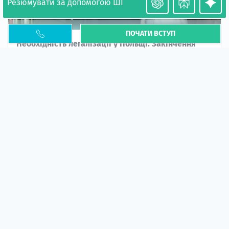
Резюмувати за допомогою ШІ
ПОЧАТИ ВСТУП
Необхідність легалізації у Польщі. Закінчення
PESEL UKR
Стаття
У 2026 році почастішали випадки депортації
українців через проблеми з легальним статусом....
10 кві 2026
5658
центр польської освіти