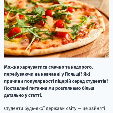
НАБІР ВІД
вступ на о
Курс
Можна харчуватися смачно та недорого,
підготовк
перебуваючи на навчанні у Польщі? Які
П
причини популярності піцерій серед студентів?
Поставлені питання ми розглянемо більш
Супро
детально у статті.
Студенти будь-якої держави світу — це зайняті