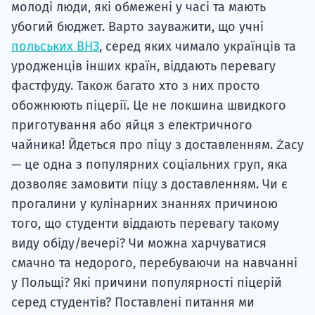
молоді люди, які обмежені у часі та мають
убогий бюджет. Варто зауважити, що учні
польських ВНЗ
, серед яких чимало українців та
уродженців інших країн, віддають перевагу
фастфуду. Також багато хто з них просто
обожнюють піцерії. Це не локшина швидкого
приготування або яйця з електричного
чайника! Йдеться про піцу з доставленням. Żacy
— це одна з популярних соціальних груп, яка
дозволяє замовити піцу з доставленням. Чи є
прогалини у кулінарних знаннях причиною
того, що студенти віддають перевагу такому
виду обіду/вечері? Чи можна харчуватися
смачно та недорого, перебуваючи на навчанні
у Польщі? Які причини популярності піцерій
серед студентів? Поставлені питання ми