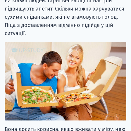
на кілька людей. Гарні веселощі та настрій
підвищують апетит. Скільки можна харчуватися
сухими сніданками, які не вгамовують голод.
Піца з доставленням відмінно підійде у цій
ситуації.
Вона досить корисна, якщо вживати у міру, нею