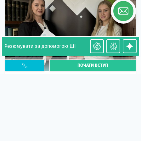
Резюмувати за допомогою ШІ
ПОЧАТИ ВСТУП
Необхідність легалізації у Польщі. Закінчення
PESEL UKR
Стаття
У 2026 році почастішали випадки депортації
українців через проблеми з легальним статусом....
10 кві 2026
5669