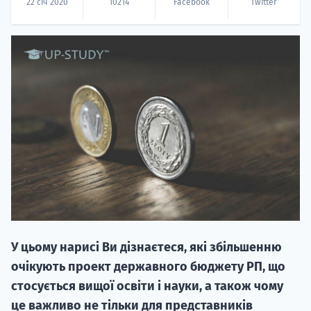
22 січ 2020
10214
Facebook
Twitter
20.09
"Навчання 
НАБІР ВІД
вступ на о
Курс
У цьому нарисі Ви дізнаєтеся, які збільшенню
підготовк
очікують проект державного бюджету РП, що
стосується вищої освіти і науки, а також чому
П
це важливо не тільки для представників