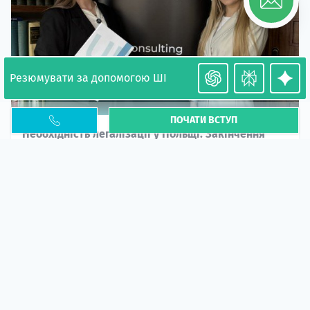
Резюмувати за допомогою ШІ
ПОЧАТИ ВСТУП
Необхідність легалізації у Польщі. Закінчення
PESEL UKR
Стаття
У 2026 році почастішали випадки депортації
українців через проблеми з легальним статусом....
10 кві 2026
5665