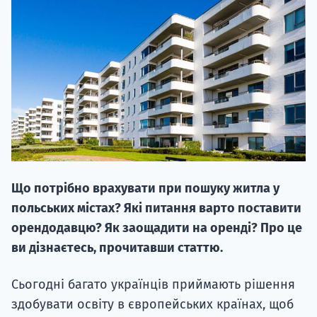
НАБІР ВІД
вступ на о
Курс
Що потрібно врахувати при пошуку житла у
підготовк
польських містах? Які питання варто поставити
П
орендодавцю? Як заощадити на оренді? Про це
ви дізнаєтесь, прочитавши статтю.
Супро
Сьогодні багато українців приймають рішення
здобувати освіту в європейських країнах, щоб