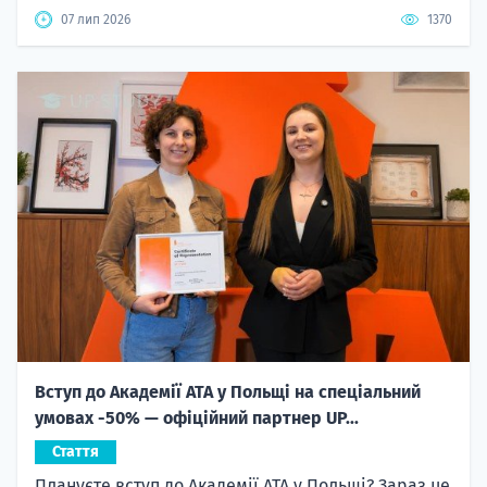
07 лип 2026
1370
Вступ до Академії ATA у Польщі на спеціальний
умовах -50% — офіційний партнер UP...
Стаття
Плануєте вступ до Академії ATA у Польщі? Зараз це