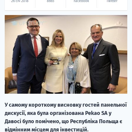
26 січ 2018
8665
Facebook
Twitter
20.09
"Навчання 
НАБІР ВІД
вступ на о
Курс
У самому короткому висновку гостей панельної
підготовк
дискусії, яка була організована Pekao SA у
Давосі було помічено, що Республіка Польща є
П
відмінним місцем для інвестицій.