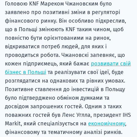
Головою KNF Мареком Чжановским було
заявлено про позитивні зміни в регуляторі
фінансового ринку. Він особливо підкреслив,
що в Польщі змінюють KNF таким чином, щоб
повністю бути орієнтованими на ринок,
відкриватися потреб людей, для яких і
проводиться робота. Чжановскі запевняє, що
кожен підприємець, який бажає
розвивати свій
бізнес в Польщі
та реалізувати свої ідеї, буде
розглядатися на однакових та рівних умовах.
Позитивне ставлення до інвестицій в Польщу
було підтверджено обміном думками та
досвідом запрошених гостей. Одним з таких
поважних гостей був Ленс Углла, президент IHS
Markit, який спеціалізується на
економічному
,
фінансовому та тематичному аналізі ринків.