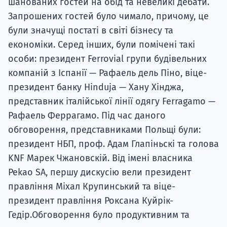
шанованих гостей на обід та невеликі дебати.
Запрошених гостей було чимало, причому, це
були значущі постаті в світі бізнесу та
економіки. Серед інших, були помічені такі
особи: президент Ferrovial групи будівельних
компаній з Іспанії — Рафаель дель Піно, віце-
президент банку Hinduja — Хану Хінджа,
представник італійської лінії одягу Ferragamo —
Рафаель Феррагамо. Під час даного
обговорення, представниками Польщі були:
президент НБП, проф. Адам Глапіньскі та голова
KNF Марек Чжановскій. Від імені власника
Pekao SA, першу дискусію вели президент
правління Міхал Крупинський та віце-
президент правління Роксана Куйрік-
Гедір.Обговорення було продуктивним та