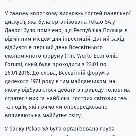
Супро
У самому короткому висновку гостей панельної
дискусії, яка була організована Pekao SA у
Давосі було помічено, що Республіка Польща є
відмінним місцем для інвестицій. Даний захід
відбувся в перший день Всесвітнього
економічного форуму (The World Economic
Forum), який буде проходити з 23.01 по
26.01.2018. До слова, Всесвітній форум з
далекого 1971 року є тим майданчиком, на
якому відбуваються дебати з приводу головних
стратегічних та найбільш гострих світових тем
та подій, які прямо чи опосередковано
впливають на майбутнє світу.
У банку Pekao SA була організована група