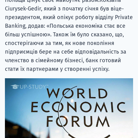
Польща цінує своє майбутнє разом.Roksana
Ciurysek-Gedir, який з початку січня був віце-
президентом, який опікує роботу відділу Private
Banking, додав: «Польська економіка стає все
більш успішною». Також їм було сказано, що,
спостерігаючи за тим, як нове покоління
підприємців бере на себе відповідальність за
членство в сімейному бізнесі, банк готовий
стати їх партнерами у створенні успіху.