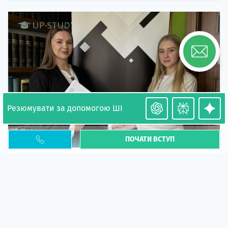
Резюмувати за допомогою ШІ
ПОЧАТИ ВСТУП
Необхідність легалізації у Польщі. Закінчення
PESEL UKR
Стаття
У 2026 році почастішали випадки депортації
українців через проблеми з легальним статусом....