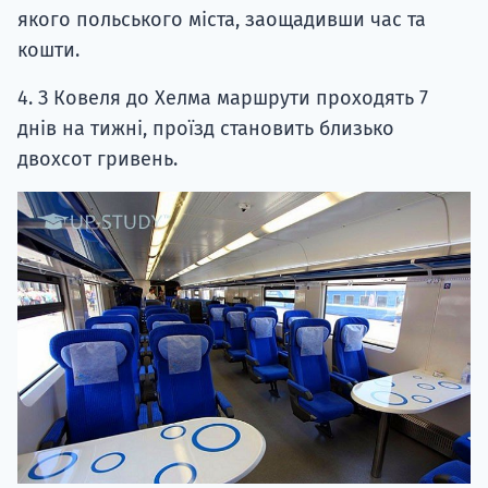
якого польського міста, заощадивши час та
кошти.
4. З Ковеля до Хелма маршрути проходять 7
днів на тижні, проїзд становить близько
двохсот гривень.