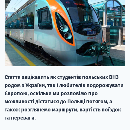
НАБІР ВІД
вступ на о
Курс
Стаття зацікавить як студентів польських ВНЗ
підготовк
родом з України, так і любителів подорожувати
П
Європою, оскільки ми розповімо про
можливості дістатися до Польщі потягом, а
Супро
також розглянемо маршрути, вартість поїздок
та переваги.