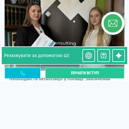
Резюмувати за допомогою ШІ
ПОЧАТИ ВСТУП
Необхідність легалізації у Польщі. Закінчення
PESEL UKR
Стаття
У 2026 році почастішали випадки депортації
українців через проблеми з легальним статусом....
10 кві 2026
5666