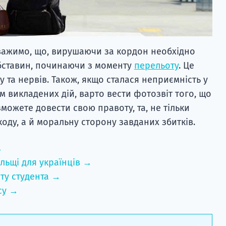
важимо, що, вирушаючи за кордон необхідно
обставин, починаючи з моменту
перельоту
. Це
 та нервів. Також, якщо сталася неприємність у
ім викладених дій, варто вести фотозвіт того, що
зможете довести свою правоту, та, не тільки
оду, а й моральну сторону завданих збитків.
→
льщі для українців →
ту студента →
су →