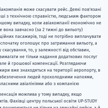
віакомпанія може скасувати рейс. Деякі пов'язані
інші з технічною справністю, людським фактором
ршому випадку, коли авіакомпанії економічно не
е вона завчасно (за 2 тижні до вильоту)
ійних пасажирів, тоді не потрібно виплачувати
спочатку оголошує про затримання вильоту, а
 скасування, то, у залежності від обставин,
имагати не тільки надання додаткових послуг
, але й грошової компенсації. Розглядаючи
жири вже знаходяться на території аеропорту, в
 забезпечення людей прохолодними напоями,
ласними авіалініями або з компанією
енсація можлива у тому випадку, якщо
тів. Фахівці центру польської освіти UP-STUDY
и поширюються не тільки на звичайні рейси, а й