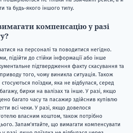
и та будь-якого іншого типу.
 вимагати компенсацію у разі
ту?
ватися на персоналі та поводитися негідно.
и, підійти до стійки інформації або інше
кументальне підтвердження факту скасування та
риводу того, чому виникла ситуація. Також
 стосуються поїздки, яка не відбулася, серед
багажу, бирки на валізах та інше. У разі, якщо
ено багато часу та пасажир здійснив купівлю
гти всі чеки. У разі, якщо довелося
готелю власним коштом, також потрібно
цього. Запам'ятайте, що вимагати компенсувати
у разі, якщо поїздка не відбулася через