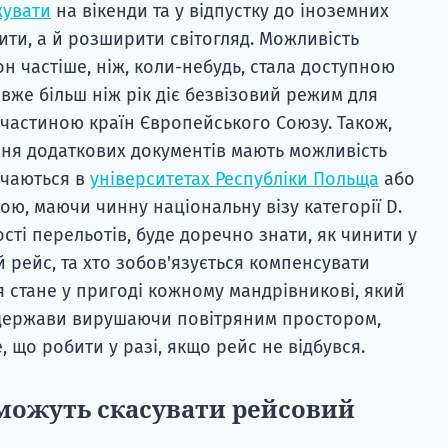
увати
на вікенди та у відпустку до іноземних
ити, а й розширити світогляд. Можливість
н частіше, ніж, коли-небудь, стала доступною
 вже більш ніж рік діє безвізовий режим для
частиною країн Європейського Союзу. Також,
я додаткових документів мають можливість
вчаються в
університетах Республіки Польща
або
ою, маючи чинну національну візу категорії D.
ості перельотів, буде доречно знати, як чинити у
й рейс, та хто зобов'язується компенсувати
я стане у пригоді кожному мандрівникові, який
і держави вирушаючи повітряним простором,
, що робити у разі, якщо рейс не відбувся.
 можуть скасувати рейсовий