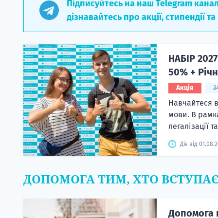
Підписуйтесь на наш Telegram кана
дізнавайтесь про акції, стипендії та
НАБІР 2027
50% + Річн
Акція
3
Навчайтеся в
мови. В рамк
легалізації т
Діє від 01.08.
ДОПОМОГА ТИМ, ХТО ВСТУПА
Допомога 