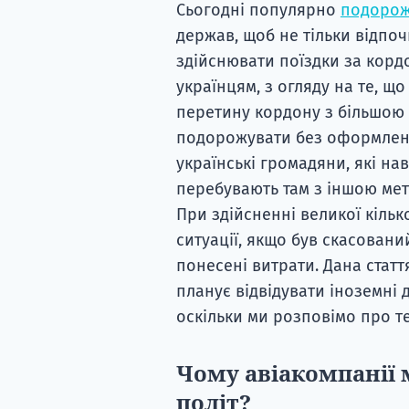
Сьогодні популярно
подорож
держав, щоб не тільки відпоч
здійснювати поїздки за кордо
українцям, з огляду на те, що
перетину кордону з більшою 
подорожувати без оформленн
українські громадяни, які на
перебувають там з іншою мет
При здійсненні великої кільк
ситуації, якщо був скасовани
понесені витрати. Дана статт
планує відвідувати іноземн
оскільки ми розповімо про те
Чому авіакомпанії
політ?