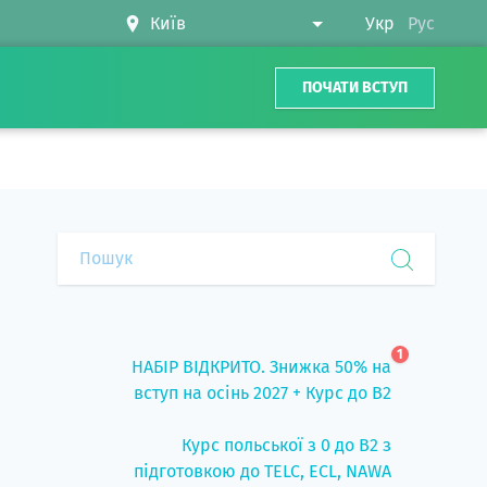
Укр
Рус
ПОЧАТИ ВСТУП
1
НАБІР ВІДКРИТО. Знижка 50% на
вступ на осінь 2027 + Курс до B2
Курс польської з 0 до B2 з
підготовкою до TELC, ECL, NAWA