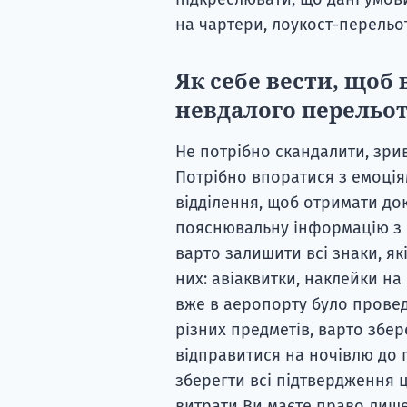
на чартери, лоукост-перельот
Як себе вести, щоб
невдалого перельо
Не потрібно скандалити, зри
Потрібно впоратися з емоціям
відділення, щоб отримати до
пояснювальну інформацію з п
варто залишити всі знаки, які
них: авіаквитки, наклейки на 
вже в аеропорту було провед
різних предметів, варто збере
відправитися на ночівлю до 
зберегти всі підтвердження 
витрати Ви маєте право лише 