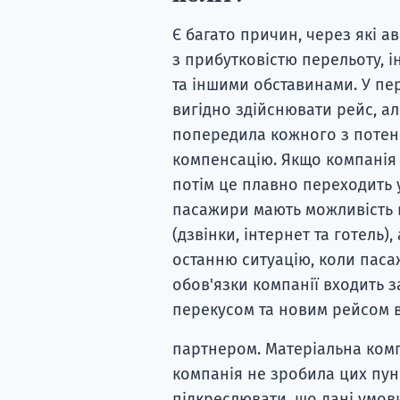
Є багато причин, через які а
з прибутковістю перельоту, 
та іншими обставинами. У пе
вигідно здійснювати рейс, ал
попередила кожного з потенц
компенсацію. Якщо компанія 
потім це плавно переходить у
пасажири мають можливість в
(дзвінки, інтернет та готель)
останню ситуацію, коли паса
обов'язки компанії входить
перекусом та новим рейсом в
партнером. Матеріальна комп
компанія не зробила цих пунк
підкреслювати, що дані умов