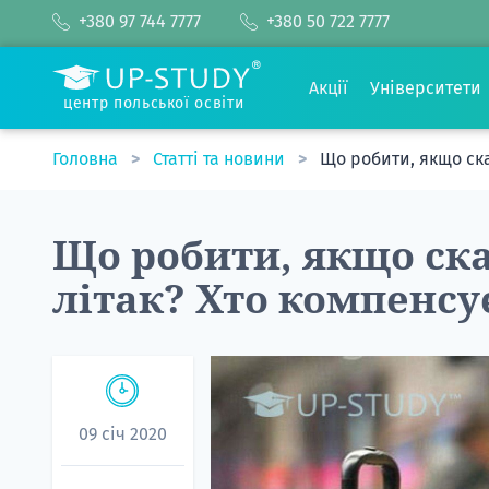
+380 97 744 7777
+380 50 722 7777
Акції
Університети
центр польської освіти
Головна
Статті та новини
Що робити, якщо ска
Що робити, якщо ска
літак? Хто компенсу
09 січ 2020