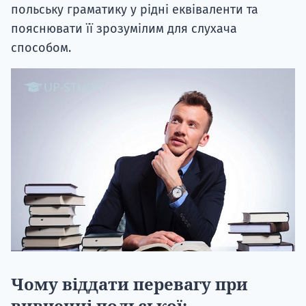
польську граматику у рідні еквіваленти та
пояснювати її зрозумілим для слухача
способом.
Чому віддати перевагу при
вивченні польської: