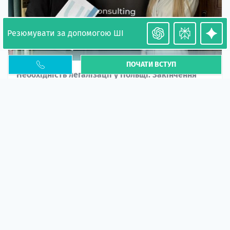
Резюмувати за допомогою ШІ
ПОЧАТИ ВСТУП
Необхідність легалізації у Польщі. Закінчення
PESEL UKR
Стаття
У 2026 році почастішали випадки депортації
українців через проблеми з легальним статусом....
10 кві 2026
5666
центр польської освіти