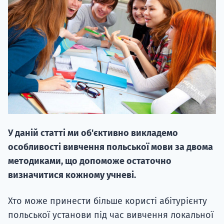
20.09
"Навчання 
НАБІР ВІД
У даній статті ми об'єктивно викладемо
вступ на о
особливості вивчення польської мови за двома
Курс
методиками, що допоможе остаточно
підготовк
визначитися кожному учневі.
П
Хто може принести більше користі абітурієнту
польської установи під час вивчення локальної
Супро