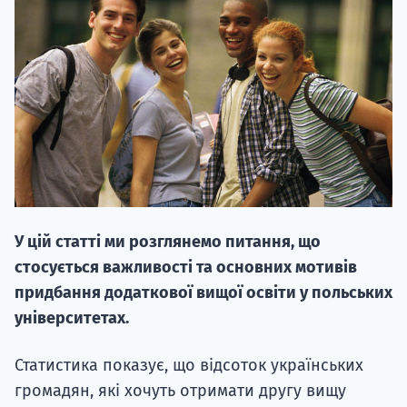
20.09
"Навчання 
НАБІР ВІД
У цій статті ми розглянемо питання, що
вступ на о
стосується важливості та основних мотивів
Курс
придбання додаткової вищої освіти у польських
підготовк
університетах.
П
Статистика показує, що відсоток українських
громадян, які хочуть отримати другу вищу
Супро