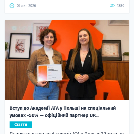
07 лип 2026
1380
Вступ до Академії ATA у Польщі на спеціальний
умовах -50% — офіційний партнер UP...
Стаття
Плануєте вступ до Академії ATA у Польщі? Зараз це