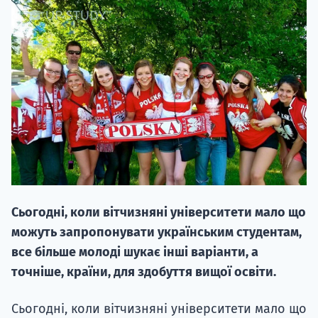
20.09
"Навчання 
НАБІР ВІД
вступ на о
Сьогодні, коли вітчизняні університети мало що
Курс
можуть запропонувати українським студентам,
підготовк
все більше молоді шукає інші варіанти, а
точніше, країни, для здобуття вищої освіти.
П
Сьогодні, коли вітчизняні університети мало що
Супро