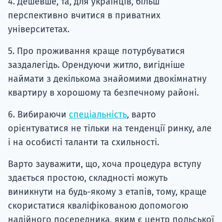
4. Дешевше, та, для українців, більш
перспективно вчитися в приватних
університетах.
5. Про проживання краще потурбуватися
заздалегідь. Орендуючи житло, вигідніше
наймати з декількома знайомими двокімнатну
квартиру в хорошому та безпечному районі.
6. Вибираючи
спеціальність
, варто
орієнтуватися не тільки на тенденції ринку, але
і на особисті таланти та схильності.
Варто зауважити, що, хоча процедура вступу
здається простою, складності можуть
виникнути на будь-якому з етапів, тому, краще
скористатися кваліфікованою допомогою
надійного посередника, яким є центр польської