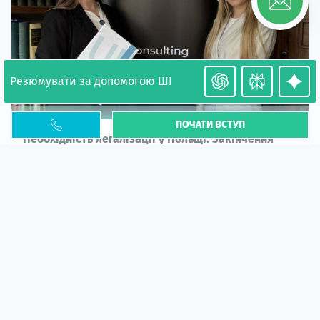
Резюмувати за допомогою ШІ
ПОЧАТИ ВСТУП
Необхідність легалізації у Польщі. Закінчення
PESEL UKR
Стаття
У 2026 році почастішали випадки депортації
українців через проблеми з легальним статусом....
10 кві 2026
5673